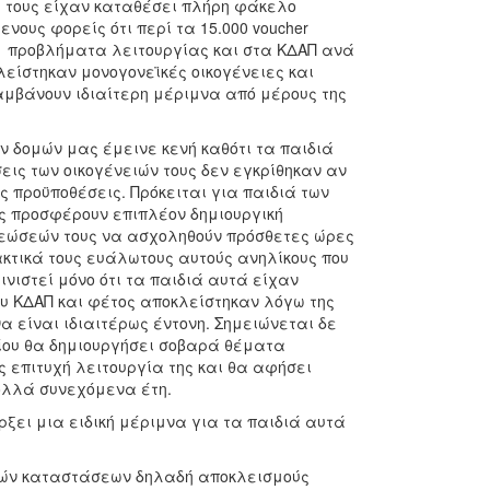
ς τους είχαν καταθέσει πλήρη φάκελο
νους φορείς ότι περί τα 15.000 voucher
ε προβλήματα λειτουργίας και στα ΚΔΑΠ ανά
είστηκαν μονογονεϊκές οικογένειες και
αμβάνουν ιδιαίτερη μέριμνα από μέρους της
 δομών μας έμεινε κενή καθότι τα παιδιά
εις των οικογένειών τους δεν εγκρίθηκαν αν
ς προϋποθέσεις. Πρόκειται για παιδιά των
ους προσφέρουν επιπλέον δημιουργική
ρεώσεών τους να ασχοληθούν πρόσθετες ώρες
ακτικά τους ευάλωτους αυτούς ανηλίκους που
ινιστεί μόνο ότι τα παιδιά αυτά είχαν
υ ΚΔΑΠ και φέτος αποκλείστηκαν λόγω της
 είναι ιδιαιτέρως έντονη. Σημειώνεται δε
είου θα δημιουργήσει σοβαρά θέματα
ς επιτυχή λειτουργία της και θα αφήσει
ολλά συνεχόμενα έτη.
ξει μια ειδική μέριμνα για τα παιδιά αυτά
ινών καταστάσεων δηλαδή αποκλεισμούς