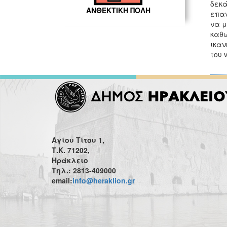
δεκά
ΑΝΘΕΚΤΙΚΗ ΠΟΛΗ
επαν
να μ
καθώ
ικαν
του 
Αγίου Τίτου 1,
Τ.Κ. 71202,
Ηράκλειο
Τηλ.: 2813-409000
email:
info@heraklion.gr