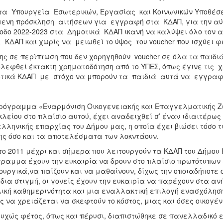
τα Υπουργεία Εσωτερικών, Εργασίας και Κοινωνικών Υποθέσε
ενη πρόσκληση αιτήσεων για εγγραφή στα ΚΔΑΠ, για την αύ
οδο 2022-2023 στα Δημοτικά ΚΔΑΠ ικανή να καλύψει όλο τον 
 ΚΔΑΠ και χωρίς να μειωθεί το ύψος του voucher που ισχύει φέ
ης σε περίπτωση που δεν χορηγηθούν voucher σε όλα τα παιδι
λεφθεί έκτακτη χρηματοδότηση από το ΥΠΕΣ, όπως έγινε τις χρ
τικά ΚΔΑΠ με στόχο να μπορούν τα παιδιά αυτά να εγγρα
ρόγραμμα «Εναρμόνιση Οικογενειακής και Επαγγελματικής Ζωή
λείου στο πλαίσιο αυτού, έχει αναδειχθεί σ’ έναν ιδιαιτέρως
ελληνικής επαρχίας του Δήμου μας, η οποία έχει βιώσει τόσο τ
ης όσο και τα αποτελέσματα των λοκντάουν.
το 2011 μέχρι και σήμερα που λειτουργούν τα ΚΔΑΠ του Δήμου 
ραμμα έχουν την ευκαιρία να δρουν στο πλαίσιο πρωτότυπων
ουργικά,να παίζουν και να μαθαίνουν, δίχως την οποιαδήποτε 
ίδια στιγμή, οι γονείς έχουν την ευκαιρία να παρέχουν στα ανή
ική καθημερινότητα και μια εναλλακτική επιλογή ενασχόληση
ς να χρειάζεται να σκεφτούν το κόστος, μιας και όσες οικογέ
υχώς φέτος, όπως και πέρυσι, διαπιστώθηκε σε πανελλαδικό 