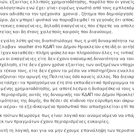
ιών, εξαιτίας ελλιπούς χρηματοδότησης, παρόλο που οι γονεί
ιολογητικών ενώ έχει γίνει ευρέως γνωστό από τους εμπλεκόμε
ναν αδιάθετα την τρέχουσα χρονιά , ζήτημα που δημιούργησ
ώρα. Δεν μπορεί φυσικά να παραβλεφθεί το γεγονός ότι αποκλ
τεκνες οικογένειες, δηλαδή οικογένειες που έπρεπε να απολ
τείας και δη στους χαλεπούς καιρούς που διανύουμε.
εγάλη λύπη φέτος διαπιστώσαμε πως η μισή δυναμικότητα των
έλαβαν voucher στο ΚΔΑΠ του Δήμου Ηρακλείου επειδή οι αιτήσ
είχαν καταθέσει πλήρη φάκελο και πληρούσαν όλες τις τυπικέ
ων οι οικογένειες είτε δεν έχουν οικονομική δυνατότητα να τ
χόληση, είτε δεν έχουν χρόνο εξαιτίας των αυξημένων υποχ
α τέκνα τους, είτε δεν έχουν τα μέσα να υποστηρίζουν εναλλ
άζονται την αρωγή της Πολιτείας όσο κανείς άλλος. Να διευκρ
ετάσχει τα προηγούμενα έτη στο εκπαιδευτικό πρόγραμμα το
μένης χρηματοδότησης, με αποτέλεσμα η δυσαρέσκειά τους να
ο περιορισμός αυτός της δυναμικής του ΚΔΑΠ του Δήμου Ηρακλ
ιμότητας της δομής, θα θέσει σε κίνδυνο την εύρυθμη και άκρω
ν αέρα» το εξειδικευμένο προσωπικό που απασχολείται επί π
κ τούτων
θεωρούμε πως είναι λογικό και αναμενόμενο να υπάρ
εκ των πραγμάτων έχουν περιορισμένες ευκαιρίες.
υτή τη λογική, και για να μην έχουμε επανάληψη των περυσ