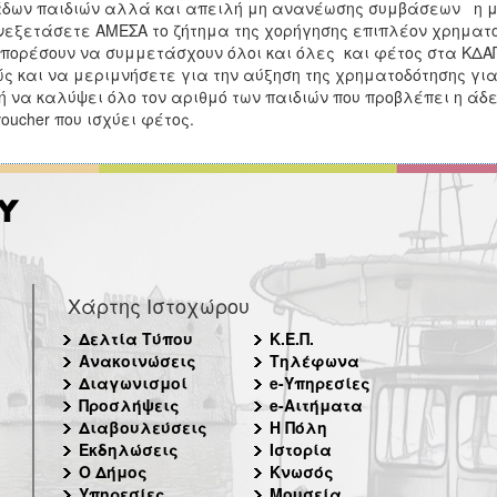
δων παιδιών αλλά και απειλή μη ανανέωσης συμβάσεων η 
εξετάσετε ΑΜΕΣΑ το ζήτημα της χορήγησης επιπλέον χρηματοδ
πορέσουν να συμμετάσχουν όλοι και όλες και φέτος στα ΚΔ
ς και να μεριμνήσετε για την αύξηση της χρηματοδότησης για
ή να καλύψει όλο τον αριθμό των παιδιών που προβλέπει η άδε
voucher που ισχύει φέτος.
Χάρτης Ιστοχώρου
Δελτία Τύπου
Κ.Ε.Π.
Ανακοινώσεις
Τηλέφωνα
Διαγωνισμοί
e-Υπηρεσίες
Προσλήψεις
e-Αιτήματα
Διαβουλεύσεις
Η Πόλη
Εκδηλώσεις
Ιστορία
Ο Δήμος
Κνωσός
Υπηρεσίες
Μουσεία