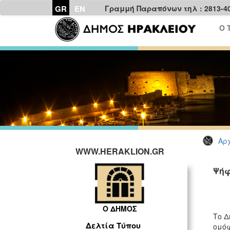
GR
EN
Γραμμή Παραπόνων τηλ : 2813-4
Ο 
Αρχ
WWW.HERAKLION.GR
Ψήφ
Ο ΔΗΜΟΣ
Το Δ
Δελτία Τύπου
oμόφ