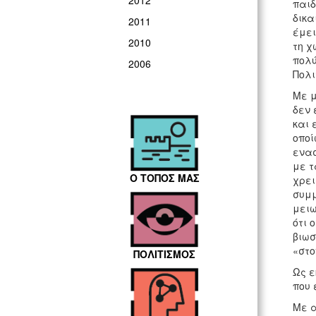
2012
παιδ
δικα
2011
έμει
2010
τη χ
πολύ
2006
Πολι
Με μ
δεν 
και 
οποί
ενασ
με τ
Ο ΤΟΠΟΣ ΜΑΣ
χρει
συμμ
μειω
ότι 
βιωσ
«στο
ΠΟΛΙΤΙΣΜΟΣ
Ως ε
που 
Με α