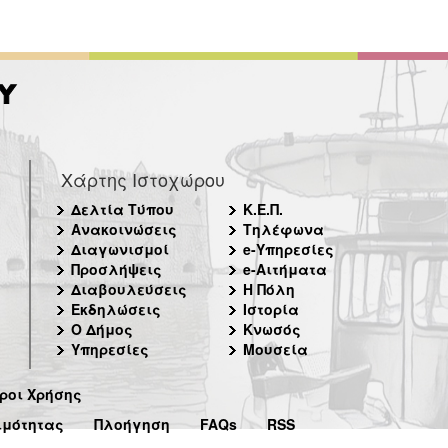
Χάρτης Ιστοχώρου
Δελτία Τύπου
Κ.Ε.Π.
Ανακοινώσεις
Τηλέφωνα
Διαγωνισμοί
e-Υπηρεσίες
Προσλήψεις
e-Αιτήματα
Διαβουλεύσεις
Η Πόλη
Εκδηλώσεις
Ιστορία
Ο Δήμος
Κνωσός
Υπηρεσίες
Μουσεία
ροι Χρήσης
ιμότητας
Πλοήγηση
FAQs
RSS