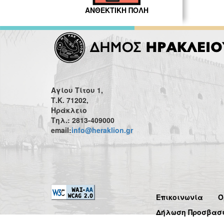
ΑΝΘΕΚΤΙΚΗ ΠΟΛΗ
Αγίου Τίτου 1,
Τ.Κ. 71202,
Ηράκλειο
Τηλ.: 2813-409000
email:
info@heraklion.gr
Επικοινωνία
Ό
Δήλωση Προσβασ