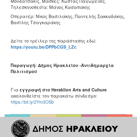
Μουδατσάκις, Μάσκες: Κώστας Παγωμένος,
Τηλεσκηνοθεσία: Μάνος Κασαπάκης
Οπερατέρ: Νίκος Βασιλάκης, Παντελής Σακκαδάκης,
Βασίλης Τσαγκαράκης
Δείτε το τρέιλερ της παράστασης εδώ:
https://youtu.be/DPPbCGS_LZc
Παραγωγή: Δήμος Ηρακλείου -Αντιδημαρχία
Πολιτισμού
Για
εγγραφή στο
Heraklion
Arts
and
Culture
ακολουθείστε τον παρακάτω σύνδεσμο:
https://bit.ly/2Ym3OSb