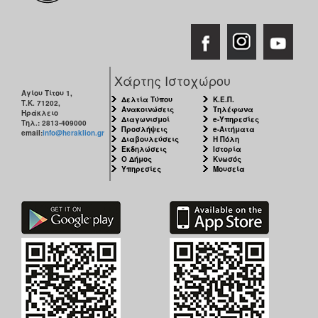
Χάρτης Ιστοχώρου
Αγίου Τίτου 1,
Δελτία Τύπου
Κ.Ε.Π.
Τ.Κ. 71202,
Ανακοινώσεις
Τηλέφωνα
Ηράκλειο
Διαγωνισμοί
e-Υπηρεσίες
Τηλ.: 2813-409000
Προσλήψεις
e-Αιτήματα
email:
info@heraklion.gr
Διαβουλεύσεις
Η Πόλη
Εκδηλώσεις
Ιστορία
Ο Δήμος
Κνωσός
Υπηρεσίες
Μουσεία