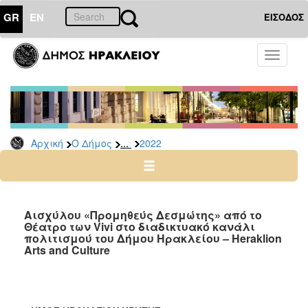
GR
EN
ΕΙΣΟΔΟΣ
Ο
Toggle
ΔΗΜΟΣ
navigati
Δελτία
Τύπου
Αρχείο
...
Αρχική
Ο Δήμος
2022
2026
2025
2024
2023
Αισχύλου «Προμηθεύς Δεσμώτης» από το
Θέατρο των Vivi στο διαδικτυακό κανάλι
2022
πολιτισμού του Δήμου Ηρακλείου – Heraklion
2021
Arts and Culture
2020
2019