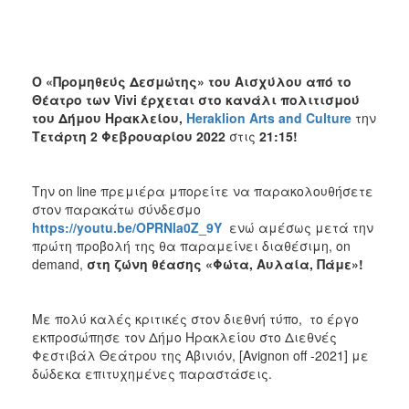
ΑΝΘΕΚΤΙΚΗ
ΠΟΛΗ
Ο «Προμηθεύς Δεσμώτης» του Αισχύλου από το
Θέατρο των
Vivi
έρχεται στο κανάλι πολιτισμού
του Δήμου Ηρακλείου,
Heraklion
Arts
and
Culture
την
Τετάρτη 2 Φεβρουαρίου 2022
στις
21:15!
Την on line πρεμιέρα μπορείτε να παρακολουθήσετε
στον παρακάτω σύνδεσμο
https://youtu.be/OPRNla0Z_9Y
ενώ αμέσως μετά την
πρώτη προβολή της θα παραμείνει διαθέσιμη, on
demand,
στη ζώνη θέασης «Φώτα, Αυλαία, Πάμε»!
Με πολύ καλές κριτικές στον διεθνή τύπο, το έργο
εκπροσώπησε τον Δήμο Ηρακλείου στο Διεθνές
Φεστιβάλ Θεάτρου της Αβινιόν, [Avignon off -2021] με
δώδεκα επιτυχημένες παραστάσεις.