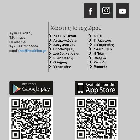
Χάρτης Ιστοχώρου
Αγίου Τίτου 1,
Δελτία Τύπου
Κ.Ε.Π.
Τ.Κ. 71202,
Ανακοινώσεις
Τηλέφωνα
Ηράκλειο
Διαγωνισμοί
e-Υπηρεσίες
Τηλ.: 2813-409000
Προσλήψεις
e-Αιτήματα
email:
info@heraklion.gr
Διαβουλεύσεις
Η Πόλη
Εκδηλώσεις
Ιστορία
Ο Δήμος
Κνωσός
Υπηρεσίες
Μουσεία