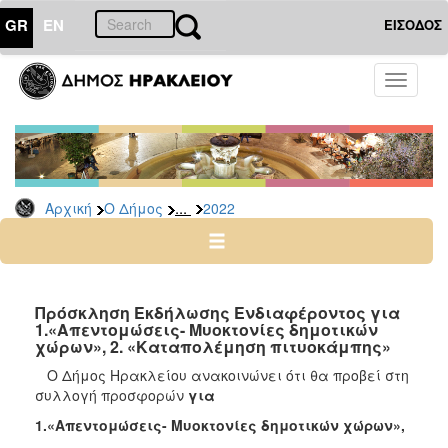
GR
EN
ΕΙΣΟΔΟΣ
Ο
Toggle
ΔΗΜΟΣ
navigati
Δελτία
Τύπου
Αρχείο
...
Αρχική
Ο Δήμος
2022
2026
2025
2024
2023
Πρόσκληση Εκδήλωσης Ενδιαφέροντος για
1.«Απεντομώσεις- Μυοκτονίες δημοτικών
2022
χώρων», 2. «Καταπολέμηση πιτυοκάμπης»
2021
Ο Δήμος Ηρακλείου ανακοινώνει ότι θα προβεί στη
2020
συλλογή προσφορών
για
2019
1.
«
Απεντομώσεις- Μυοκτονίες δημοτικών χώρων»
,