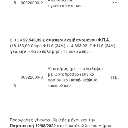
5.
90920000-2
λτ
ΑΝΘΕΚΤΙΚΗ
εγκαταστάσεων
ΠΟΛΗ
2. των
22.546,92 € συμπεριλαμβανομένου Φ.Π.Α.
(18.183,00 € προ Φ.Π.Α.(24%) + 4.363,92 € Φ.Π.Α.(24%)
για την
«Καταπολέμηση πιτυοκάμπης»
Ψεκασμός (με επανάληψη)
με φυτοπροστατευτικό
90922000-6
τεμ.
προϊόν και κοπή- κάψιμο
6.
κουκουλιών
Προσφορές γίνονται δεκτές μέχρι και την
Παρασκευή 12/08/2022
στο Πρωτόκολλο του Δήμου