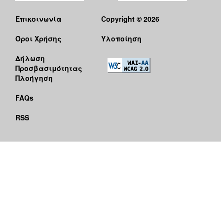
Επικοινωνία
Copyright © 2026
Όροι Χρήσης
Υλοποίηση
Δήλωση
Προσβασιμότητας
Πλοήγηση
FAQs
RSS