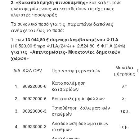
2018
2. «Καταπολέμηση πιτυοκάμπης»
και καλεί τους
ενδιαφερόμενους
να καταθέσουν τις σχετικές
2017
κλειστές προσφορές
2016
Το συνολικό ποσό για τις παραπάνω δαπάνες
2015
ανέρχεται έως το ποσό:
2013
1.
των
13.044,80 € συμπεριλαμβανομένου Φ.Π.Α.
(10.520,00 € προ Φ.Π.Α.(24%) + 2.524,80 € Φ.Π.Α.(24%)
2012
για τις
«Απεντομώσεις- Μυοκτονίες δημοτικών
2011
χώρων»
2010
Μονάδα
Α/Α
ΚΩΔ CPV
Περιγραφή εργασιών
μέτρησης
2006
Καταπολέμηση
1.
90922000-6
λτ
κατσαρίδων
2.
90922000-6
Καταπολέμηση ψύλλων
λτ
Ο
Τοποθέτηση δολωματικών
ΤΟΠΟΣ
3.
90923000-3
τεμ.
σταθμών
ΜΑΣ
Αναδόλωση δολωματικών
4.
90923000-3
τεμ.
ΠΟΛΙΤΙΣΜΟΣ
σταθμών
Απολύμανση