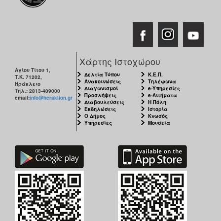
ΑΝΘΕΚΤΙΚΗ
ΠΟΛΗ
Χάρτης Ιστοχώρου
Αγίου Τίτου 1,
Δελτία Τύπου
Κ.Ε.Π.
Τ.Κ. 71202,
Ανακοινώσεις
Τηλέφωνα
Ηράκλειο
Διαγωνισμοί
e-Υπηρεσίες
Τηλ.: 2813-409000
Προσλήψεις
e-Αιτήματα
email:
info@heraklion.gr
Διαβουλεύσεις
Η Πόλη
Εκδηλώσεις
Ιστορία
Ο Δήμος
Κνωσός
Υπηρεσίες
Μουσεία