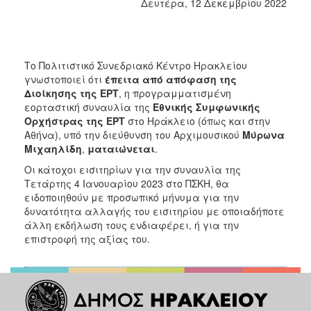
2018
Δευτέρα, 12 Δεκεμβρίου 2022
2017
2016
2015
Το Πολιτιστικό Συνεδριακό Κέντρο Ηρακλείου
γνωστοποιεί ότι
έπειτα από απόφαση της
2013
Διοίκησης της ΕΡΤ
, η προγραμματισμένη
2012
εορταστική συναυλία της
Εθνικής Συμφωνικής
Ορχήστρας της ΕΡΤ
στο Ηράκλειο (όπως και στην
2011
Αθήνα), υπό την διεύθυνση του Αρχιμουσικού
Μύρωνα
2010
Μιχαηλίδη
,
ματαιώνεται
.
2006
Οι κάτοχοι εισιτηρίων για την συναυλία της
Τετάρτης 4 Ιανουαρίου 2023 στο ΠΣΚΗ, θα
ειδοποιηθούν με προσωπικό μήνυμα για την
δυνατότητα αλλαγής του εισιτηρίου με οποιαδήποτε
άλλη εκδήλωση τους ενδιαφέρει, ή για την
Ο
επιστροφή της αξίας του.
ΤΟΠΟΣ
ΜΑΣ
ΠΟΛΙΤΙΣΜΟΣ