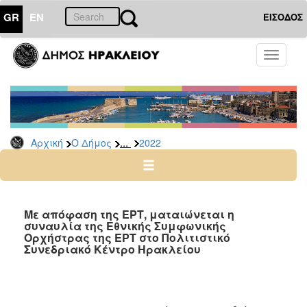
GR
EN
ΕΙΣΟΔΟΣ
Ο
Toggle
ΔΗΜΟΣ
navigati
Δελτία
Τύπου
Αρχείο
...
Αρχική
Ο Δήμος
2022
2026
2025
2024
2023
Με απόφαση της ΕΡΤ, ματαιώνεται η
συναυλία της Εθνικής Συμφωνικής
2022
Ορχήστρας της ΕΡΤ στο Πολιτιστικό
2021
Συνεδριακό Κέντρο Ηρακλείου
2020
2019