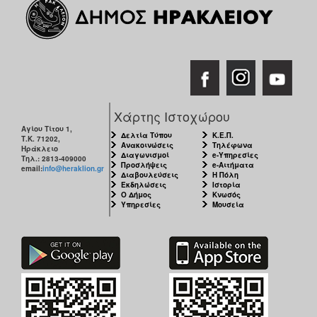
Χάρτης Ιστοχώρου
Αγίου Τίτου 1,
Δελτία Τύπου
Κ.Ε.Π.
Τ.Κ. 71202,
Ανακοινώσεις
Τηλέφωνα
Ηράκλειο
Διαγωνισμοί
e-Υπηρεσίες
Τηλ.: 2813-409000
Προσλήψεις
e-Αιτήματα
email:
info@heraklion.gr
Διαβουλεύσεις
Η Πόλη
Εκδηλώσεις
Ιστορία
Ο Δήμος
Κνωσός
Υπηρεσίες
Μουσεία