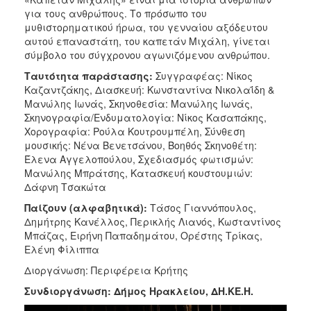
ΑΝΘΕΚΤΙΚΗ
για τους ανθρώπους. Το πρόσωπο του
ΠΟΛΗ
μυθιστορηματικού ήρωα, του γενναίου αξόδευτου
αυτού επαναστάτη, του καπετάν Μιχάλη, γίνεται
σύμβολο του σύγχρονου αγωνιζόμενου ανθρώπου.
Ταυτότητα παράστασης:
Συγγραφέας: Νίκος
Καζαντζάκης, Διασκευή: Κωνσταντίνα Νικολαΐδη &
Μανώλης Ιωνάς, Σκηνοθεσία: Μανώλης Ιωνάς,
Σκηνογραφία/Ενδυματολογία: Νίκος Κασαπάκης,
Χορογραφία: Ρούλα Κουτρουμπέλη, Σύνθεση
μουσικής: Νένα Βενετσάνου, Βοηθός Σκηνοθέτη:
Έλενα Αγγελοπούλου, Σχεδιασμός φωτισμών:
Μανώλης Μπράτσης, Κατασκευή κουστουμιών:
Δάφνη Τσακώτα
Παίζουν (αλφαβητικά):
Τάσος Γιαννόπουλος,
Δημήτρης Κανέλλος, Περικλής Λιανός, Κωσταντίνος
Μπάζας, Ειρήνη Παπαδημάτου, Ορέστης Τρίκας,
Ελένη Φίλιππα
Διοργάνωση: Περιφέρεια Κρήτης
Συνδιοργάνωση: Δήμος Ηρακλείου, ΔΗ.ΚΕ.Η.