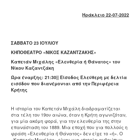
2018
2017
Ηράκλειο 22-07-2022
2016
2015
2013
ΣΑΒΒΑΤΟ 23 ΙΟΥΛΙΟΥ
2012
ΚΗΠΟΘΕΑΤΡΟ «ΝΙΚΟΣ ΚΑΖΑΝΤΖΑΚΗΣ»
2011
Καπετάν Μιχάλης «Ελευθερία ή Θάνατος» του
2010
Νίκου Καζαντζάκη
2006
Ώρα έναρξης: 21:30||
Είσοδος Ελεύθερη με δελτία
εισόδου που διανέμονται από την Περιφέρεια
Κρήτης
Ο
Η ιστορία του Καπετάν Μιχάλη διαδραματίζεται
ΤΟΠΟΣ
στα τέλη του 19ου αιώνα, όταν η Κρήτη αγωνιζόταν,
ΜΑΣ
για μία ακόμη φορά, για την ελευθερία της στην
επανάσταση του 1889. Μια εποχή που για πολλούς η
ΠΟΛΙΤΙΣΜΟΣ
φράση «Ελευθερία ή Θάνατος» δεν είχε το «ή». Ο
«Καπετάν Μιχάλης» είναι μια ιστορία ανθρώπων