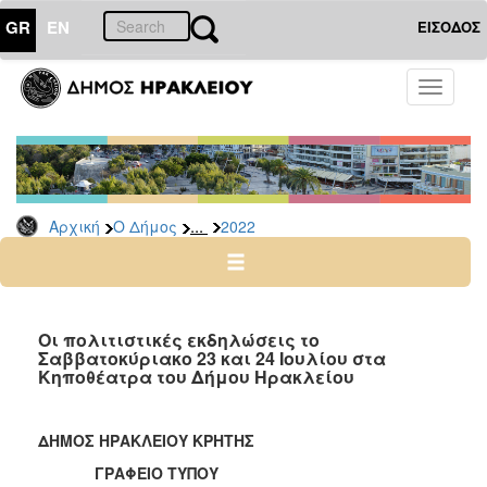
GR
EN
ΕΙΣΟΔΟΣ
Ο
Toggle
ΔΗΜΟΣ
navigati
Δελτία
Τύπου
Αρχείο
...
Αρχική
Ο Δήμος
2022
2026
2025
2024
2023
Οι πολιτιστικές εκδηλώσεις το
Σαββατοκύριακο 23 και 24 Ιουλίου στα
2022
Κηποθέατρα του Δήμου Ηρακλείου
2021
2020
ΔΗΜΟΣ ΗΡΑΚΛΕΙΟΥ ΚΡΗΤΗΣ
2019
ΓΡΑΦΕΙΟ ΤΥΠΟΥ