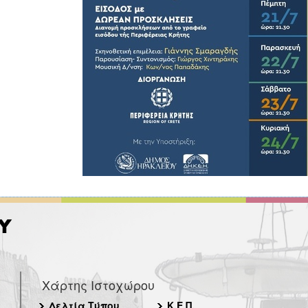
Χάρτης Ιστοχώρου
Δελτία Τύπου
Κ.Ε.Π.