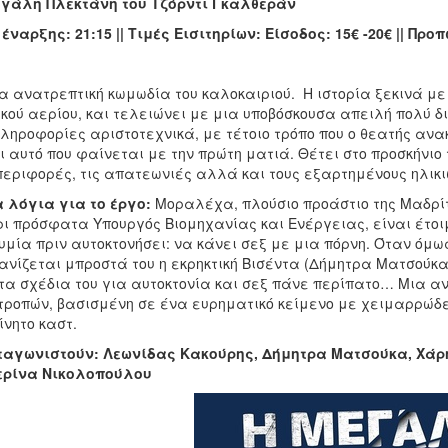
εγάλη Πλεκτάνη
του Τζόρντι Γκαλθεράν
έναρξης: 21:15 || Τιμές Εισιτηρίων: Είσοδος: 15€ -20€ || Πρ
α ανατρεπτική κωμωδία του καλοκαιριού. Η ιστορία ξεκινά με
κού αερίου, και τελειώνει με μια υποβόσκουσα απειλή πολύ 
πληροφορίες αριστοτεχνικά, με τέτοιο τρόπο που ο θεατής ανα
ι αυτό που φαίνεται με την πρώτη ματιά. Θέτει στο προσκήνιο 
εριφορές, τις απατεωνιές αλλά και τους εξαρτημένους ηλικ
 λόγια για το έργο:
Μοραλέχα, πλούσιο προάστιο της Μαδρίτη
ι πρόσφατα Υπουργός Βιομηχανίας και Ενέργειας, είναι έτοι
υμία πριν αυτοκτονήσει: να κάνει σεξ με μια πόρνη. Όταν όμω
νίζεται μπροστά του η εκρηκτική Βισέντα (Δήμητρα Ματσούκα)
 τα σχέδια του για αυτοκτονία και σεξ πάνε περίπατο… Μια 
ροπών, βασισμένη σε ένα ευρηματικό κείμενο με χειμαρρώδε
ίνητο καστ.
ταγωνιστούν: Λεωνίδας Κακούρης, Δήμητρα Ματσούκα, Χάρ
ερίνα Νικολοπούλου