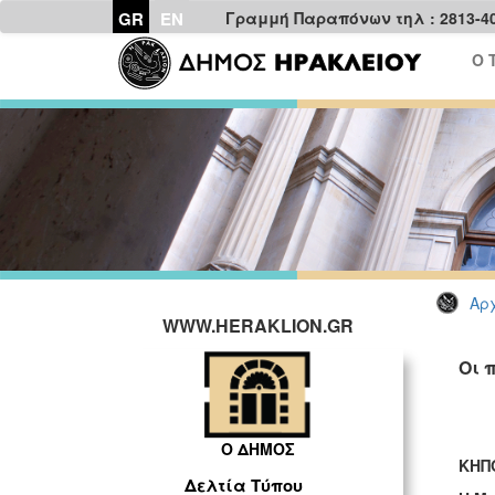
GR
EN
Γραμμή Παραπόνων τηλ : 2813-4
Ο 
Αρχ
WWW.HERAKLION.GR
Οι 
Ο ΔΗΜΟΣ
ΚΗΠ
Δελτία Τύπου