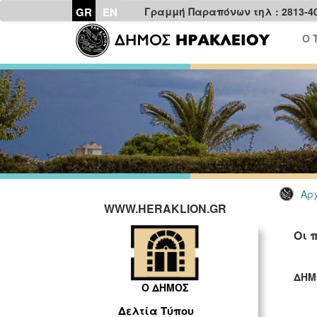
GR
EN
Γραμμή Παραπόνων τηλ : 2813-4
Ο 
Αρχ
WWW.HERAKLION.GR
Οι 
ΔΗΜ
Ο ΔΗΜΟΣ
ΓΡ
Δελτία Τύπου