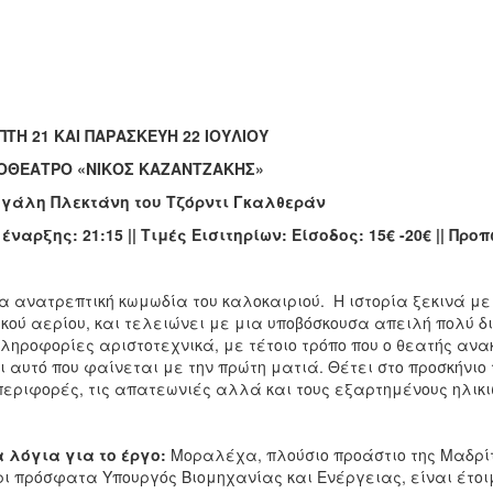
ΤΗ 21 ΚΑΙ ΠΑΡΑΣΚΕΥΗ 22 ΙΟΥΛΙΟΥ
ΟΘΕΑΤΡΟ «ΝΙΚΟΣ ΚΑΖΑΝΤΖΑΚΗΣ»
εγάλη Πλεκτάνη
του Τζόρντι Γκαλθεράν
έναρξης: 21:15 || Τιμές Εισιτηρίων: Είσοδος: 15€ -20€ || Πρ
α ανατρεπτική κωμωδία του καλοκαιριού. Η ιστορία ξεκινά με
κού αερίου, και τελειώνει με μια υποβόσκουσα απειλή πολύ 
πληροφορίες αριστοτεχνικά, με τέτοιο τρόπο που ο θεατής ανα
ι αυτό που φαίνεται με την πρώτη ματιά. Θέτει στο προσκήνιο 
εριφορές, τις απατεωνιές αλλά και τους εξαρτημένους ηλικ
 λόγια για το έργο:
Μοραλέχα, πλούσιο προάστιο της Μαδρίτη
ι πρόσφατα Υπουργός Βιομηχανίας και Ενέργειας, είναι έτοι