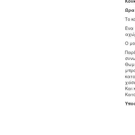
Κουκ
Ώρα 
Το κ
Ένα 
αχώρ
Ο μο
Παρδ
συνω
Θωμά
μπρο
κατα
χάσε
Και 
Κατσ
Υποσ