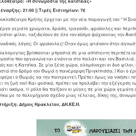
λοθέατρο: «Η συνωμοσία της κατσίκας»
έναρξης: 21:00 || Τιμές Εισιτηρίων: 7€
ουκλοθέατρο Κρήτης έρχεται με την νέα παραγωγή του " Η Συνω
έργο γεμάτο χρώματα, δράση, τραγούδι, φράουλες και περιπέ
ιστοι φίλοι, ταξιδεύουν σε όλο τον κόσμο ψάχνοντας την Άνοιξ
ναδικός λόγος; Οι φράουλες! Όταν όμως φτάνουν στην άγνωσ
αλομυγίας βρίσκονται μπροστά σε μια απίστευτη περιπέτεια .
μοσία που οργανώνεται ενάντια στο παλάτι και τον Βασιλιά. Ο
ς και η Κατσίκα. Σε μία ξένη χώρα, ολομόναχοι οι δυο φίλοι,
στά στο δρόμο του Θωμά η πανέμορφη Πριγκίπισσα..! Και ο έρ
φέρει ο Θωμάς να την παντρευτεί; Πρέπει όμως να νικήσει το
ι τη ζωή του! Και φυσικά, πρέπει να προλάβει την εξέγερση τω
κάτι ακόμα, τί ρόλο θα παίξουν οι μύγες σε μία χώρα γεμάτη 
ίκα με το πολυμήχανο σχέδιο μιας τέλειας, δίκης της, συνωμοσ
τήριξη: Δήμος Ηρακλείου, ΔΗ.ΚΕ.Η.