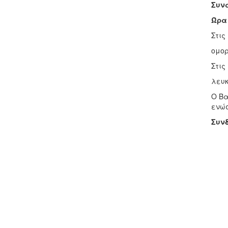
Συνα
Ώρα 
Στις
ομορ
Στις
λευκ
Ο Βα
ενώσ
Συνδ