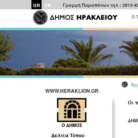
GR
EN
Γραμμή Παραπόνων τηλ : 2813-4
Ο 
Αρχ
WWW.HERAKLION.GR
Οι 
ΔΗΜ
Ο ΔΗΜΟΣ
ΓΡ
Δελτία Τύπου