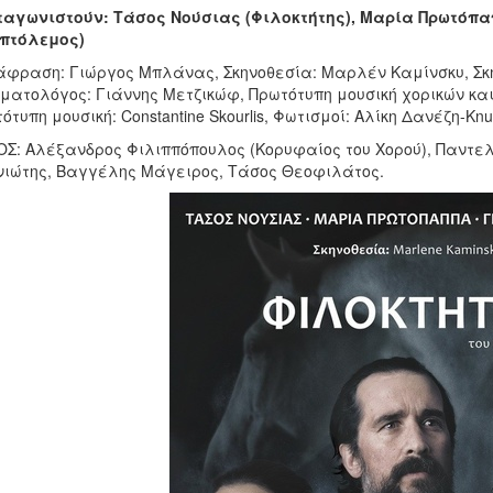
ταγωνιστούν: Τάσος Νούσιας (Φιλοκτήτης), Μαρία Πρωτόπα
οπτόλεμος)
φραση: Γιώργος Μπλάνας, Σκηνοθεσία: Μαρλέν Καμίνσκυ, Σκ
ματολόγος: Γιάννης Μετζικώφ, Πρωτότυπη μουσική χορικών κ
ότυπη μουσική: Constantine Skourlis, Φωτισμοί: Αλίκη Δανέζη-K
Σ: Αλέξανδρος Φιλιππόπουλος (Κορυφαίος του Χορού), Παντε
ιώτης, Βαγγέλης Μάγειρος, Τάσος Θεοφιλάτος.