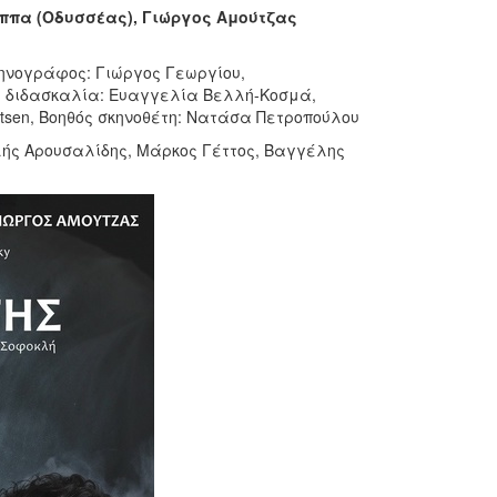
ππα (Οδυσσέας), Γιώργος Αμούτζας
ηνογράφος: Γιώργος Γεωργίου,
αι διδασκαλία: Ευαγγελία Βελλή-Κοσμά,
nutsen, Βοηθός σκηνοθέτη: Νατάσα Πετροπούλου
λής Αρουσαλίδης, Μάρκος Γέττος, Βαγγέλης