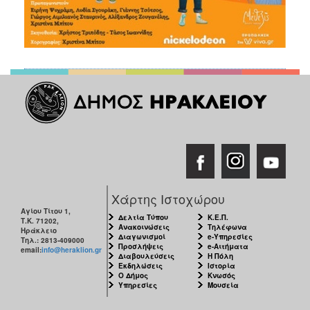
Χάρτης Ιστοχώρου
Αγίου Τίτου 1,
Δελτία Τύπου
Κ.Ε.Π.
Τ.Κ. 71202,
Ανακοινώσεις
Τηλέφωνα
Ηράκλειο
Διαγωνισμοί
e-Υπηρεσίες
Τηλ.: 2813-409000
Προσλήψεις
e-Αιτήματα
email:
info@heraklion.gr
Διαβουλεύσεις
Η Πόλη
Εκδηλώσεις
Ιστορία
Ο Δήμος
Κνωσός
Υπηρεσίες
Μουσεία