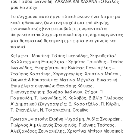
του Τάσου Ιωαννίδη, ΛΑΧΑΝΑ ΚΑΙ ΧΑΧΑΝΑ «Ο Καλός
μου Εαυτός».
Το σύγχρονο αυτό έργο πλαισιώνουν ένα λαμπερό
καστ ηθοποιών, ζωντανή ορχήστρα επί σκηνής,
εντυπωσιακές βιντεοπροβολές, ευφάνταστα
σκηνικά και πολύχρωμα κουστούμια, δημιουργώντας
μία θεαματική θεατρική εμπειρία για γονείς και
παιδιά.
Κείμενο - Μουσική: Τάσος Ιωαννίδης, Σκηνοθεσία/
Καλλιτεχνική Επιμέλεια : Χρήστος Τριπόδης - Τάσος
Ιωαννίδης, Ενορχήστρωση: Κώστας Γανωσέλης –
Σταύρος Καρτάκης, Χορογραφίες: Χριστίνα Μπίτου,
Σκηνικά & Κουστούμια: Ματίνα Μέγκλα, Εικαστική
Επιμέλεια σκηνικών: Θανάσης Κόκκας,
Εικονογράφηση: Βανέσα Ιωάννου, Στίχοι: Π.
Παμπούδη, Τ. Ιωαννίδης, Κ. Κολοβός, Βιβλίο Γλώσσας
Α’ Δημοτικού (Συγγραφείς: Ε. Καρατζόλα, Π. Κύρδη,
Τ. Σπανέλλη, Ν. Τσιαγκάνη), Creative
Πρωταγωνιστούν: Ειρήνη Ψυχράμη, Λυδία Σγουράκη,
Γιώργος Αιμιλιανός Σταυρινός, Γιάννης Τσότσος,
Αλέξανδρος Ζουγανέλης, Χριστίνα Μπίτου Μουσικοί: