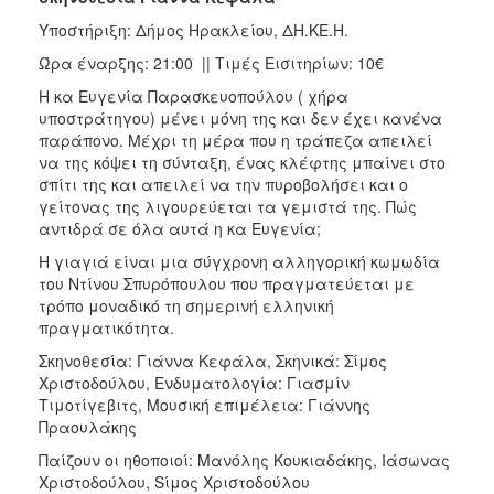
Υποστήριξη: Δήμος Ηρακλείου, ΔΗ.ΚΕ.Η.
Ώρα έναρξης: 21:00 || Τιμές Εισιτηρίων: 10€
Η κα Ευγενία Παρασκευοπούλου ( χήρα
υποστράτηγου) μένει μόνη της και δεν έχει κανένα
παράπονο. Μέχρι τη μέρα που η τράπεζα απειλεί
να της κόψει τη σύνταξη, ένας κλέφτης μπαίνει στο
σπίτι της και απειλεί να την πυροβολήσει και ο
γείτονας της λιγουρεύεται τα γεμιστά της. Πώς
αντιδρά σε όλα αυτά η κα Ευγενία;
Η γιαγιά είναι μια σύγχρονη αλληγορική κωμωδία
του Ντίνου Σπυρόπουλου που πραγματεύεται με
τρόπο μοναδικό τη σημερινή ελληνική
πραγματικότητα.
Σκηνοθεσία: Γιάννα Κεφάλα, Σκηνικά: Σίμος
Χριστοδούλου, Ενδυματολογία: Γιασμίν
Τιμοτίγεβιτς, Μουσική επιμέλεια: Γιάννης
Πραουλάκης
Παίζουν οι ηθοποιοί: Μανόλης Κουκιαδάκης, Ιάσωνας
Χριστοδούλου, Sίμος Χριστοδούλου