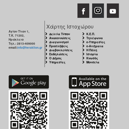
Χάρτης Ιστοχώρου
Αγίου Τίτου 1,
Δελτία Τύπου
Κ.Ε.Π.
Τ.Κ. 71202,
Ανακοινώσεις
Τηλέφωνα
Ηράκλειο
Διαγωνισμοί
e-Υπηρεσίες
Τηλ.: 2813-409000
Προσλήψεις
e-Αιτήματα
email:
info@heraklion.gr
Διαβουλεύσεις
Η Πόλη
Εκδηλώσεις
Ιστορία
Ο Δήμος
Κνωσός
Υπηρεσίες
Μουσεία