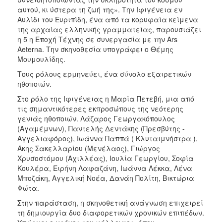
ΑΝΘΕΚΤΙΚΗ
αυτού, κι ύστερα τη ζωή της». Την Ιφιγένεια εν
ΠΟΛΗ
Αυλίδι του Ευριπίδη, ένα από τα κορυφαία κείμενα
της αρχαίας ελληνικής γραμματείας, παρουσιάζει
η 5 η Εποχή Τέχνης σε συνεργασία με την Ars
Aeterna. Την σκηνοθεσία υπογράφει ο Θέμης
Μουμουλίδης.
Τους ρόλους ερμηνεύει, ένα σύνολο εξαιρετικών
ηθοποιών.
Στο ρόλο της Ιφιγένειας η Μαρία Πετεβή, μια από
τις σημαντικότερες εκπροσώπους της νεότερης
γενιάς ηθοποιών. Λάζαρος Γεωργακόπουλος
(Αγαμέμνων), Παντελής Δεντάκης (Πρεσβύτης -
Αγγελιαφόρος), Ιωάννα Παππά ( Κλυταιμνήστρα ),
Άκης Σακελλαρίου (Μενέλαος), Γιώργος
Χρυσοστόμου (Αχιλλέας), Ιουλία Γεωργίου, Σοφία
Κουλέρα, Ειρήνη Λαφαζάνη, Ιωάννα Λέκκα, Λένα
Μποζάκη, Αγγελική Νοέα, Δανάη Πολίτη, Βικτώρια
Φώτα.
Στην παράσταση, η σκηνοθετική ανάγνωση επιχειρεί
τη δημιουργία δυο διαφορετικών χρονικών επιπέδων.