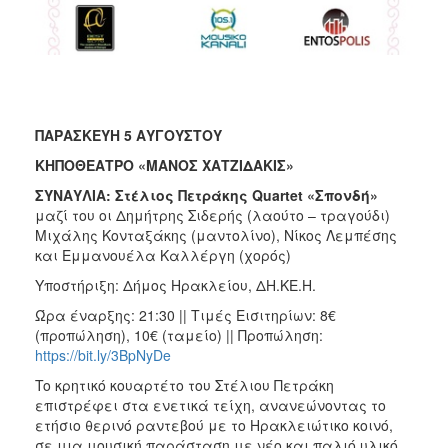
ΠΑΡΑΣΚΕΥΗ 5 ΑΥΓΟΥΣΤΟΥ
ΚΗΠΟΘΕΑΤΡΟ «ΜΑΝΟΣ ΧΑΤΖΙΔΑΚΙΣ»
ΣΥΝΑΥΛΙΑ: Στέλιος Πετράκης Quartet «Σπονδή»
μαζί του οι Δημήτρης Σιδερής (λαούτο – τραγούδι)
Μιχάλης Κονταξάκης (μαντολίνο), Νίκος Λεμπέσης
και Εμμανουέλα Καλλέργη (χορός)
Υποστήριξη: Δήμος Ηρακλείου, ΔΗ.ΚΕ.Η.
Ώρα έναρξης: 21:30 || Τιμές Εισιτηρίων: 8€
(προπώληση), 10€ (ταμείο) || Προπώληση:
https://bit.ly/3BpNyDe
To κρητικό κουαρτέτο του Στέλιου Πετράκη
επιστρέφει στα ενετικά τείχη, ανανεώνοντας το
ετήσιο θερινό ραντεβού με το Ηρακλειώτικο κοινό,
σε μια μουσική παράσταση με νέο και παλιό υλικό.