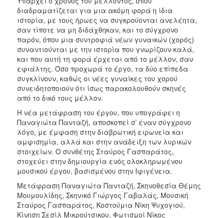
Υπάρχει ο χρόνος του μέλλοντος, όπου
διαδραματίζεται για μια ακόμη φορά η ίδια
ιστορία, με τους ήρωες να συγκρούονται ανελέητα,
σαν τίποτε να μη διδάχθηκαν, και το σύγχρονο
παρόν, όπου μια συντροφιά νέων γυναικών (χορός)
συναντιούνται με την ιστορία που γνωρίζουν καλά,
και που αυτή τη φορά έρχεται από το μέλλον, σαν
εφιάλτης. Όσο προχωρά το έργο, τα δύο επίπεδα
συγκλίνουν, καθώς οι νέες γυναίκες του χορού
συνειδητοποιούν ότι ίσως παρακολουθούν σκηνές
από το δικό τους μέλλον.
Η νέα μετάφραση του έργου, που υπογράφει η
Παναγιώτα Πανταζή, αποσκοπεί σ’ έναν σύγχρονο
λόγο, με έμφαση στην διαβρωτική ειρωνεία και
αμφισημία, αλλά και στην ανάδειξη των λυρικών
στοιχείων. Ο συνθέτης Σταύρος Γασπαράτος,
στοχεύει στην δημιουργία ενός ολοκληρωμένου
μουσικού έργου, βασισμένου στην Ιφιγένεια.
Μετάφραση Παναγιώτα Πανταζή, Σκηνοθεσία Θέμης
Μουμουλίδης, Σκηνικό Γιώργος Γαβαλάς, Μουσική
Σταύρος Γασπαράτος, Κοστούμια Νίκη Ψυχογιού,
Κίνηση Σεσίλ Μικρούτσικου, Φωτισμοί Νίκος