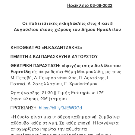
2018
Ηράκλειο 03-08-2022
2017
2016
Οι πολιτιστικές εκδηλώσεις στις 4 και 5
2015
Αυγούστου στους χώρους του Δήμου Ηρακλείου
2013
2012
ΚΗΠΟΘΕΑΤΡΟ «Ν.ΚΑΖΑΝΤΖΑΚΗΣ»
2011
ΠΕΜΠΤΗ 4 ΚΑΙ ΠΑΡΑΣΚΕΥΗ 5 ΑΥΓΟΥΣΤΟΥ
2010
ΘΕΑΤΡΙΚΗ ΠΑΡΑΣΤΑΣΗ: «Ιφιγένεια εν Αυλίδι» του
Ευριπίδη
σε σκηνοθεσία Θέμη Μουμουλίδη, με τους
2006
Μ. Πετεβή, Λ. Γεωργακόπουλος, Π. Δεντάκης, Ι.
Παππά, Ά. Σακελλαρίου, Γ. Χρυσοστόμου
Ώρα έναρξης: 21:30 || Τιμές Εισιτηρίων: 17€
(προπώληση), 20€ (ταμείο)
Ο
ΤΟΠΟΣ
ΠΡΟΠΩΛΗΣΗ:
https://bit.ly/3JEWGGd
ΜΑΣ
«Η θυσία είναι μια υπόθεση καθημερινή. Συμβαίνει
αθόρυβα κάθε στιγμή. Σε κάθε εποχή. Η Ιφιγένεια
ΠΟΛΙΤΙΣΜΟΣ
αποχωρίζεται πρώτα την αθωότητα
συνειδητοποιώντας την σκληρότητα του κόσμου