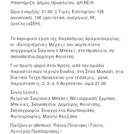
Υποστήριξη: Δήμος Ηρακλείου, ΔΗ.ΚΕ.Η.
Ώρα έναρξης: 21:30 || Τιμές Εισιτηρίων: 12€
(κανονικό), 10€ (φοιτητικό, ανέργων), 5€,
(ατέλειαΣΕΗ).
Το κορυφαίο έργο της παγκόσμιας δραματουργίας,
οι «Ευτυχισμένες Μέρες» του νομπελίστα
συγγραφέα Σάμιουελ Μπέκετ, στο Ηράκλειο, σε
σκηνοθεσία Δημήτρη Φοινίτση.
Για πρώτη φορά στην Κρήτη, από την ομάδα
παραστατικών τεχνών Ενοδία, στη Στοά Μακάσι, στα
Ενετικά Τείχη Ηρακλείου για τέσσερις, μόνο,
παραστάσεις: 2, 3, 4, 5 Αυγούστου, ώρα 21:30
Συντελεστές:
Κείμενο: Σάμιουελ Μπέκετ, Μετάφραση: Ερρίκος
Μπελιές, Σκηνοθεσία: Δημήτρης Φοινίτσης,
Σκηνογραφία: Ευαγγελία Καμπουράκη,
Φωτογραφίες: Μαντώ Αλεξάκη
Παίζουν οι ηθοποιοί: Ράνια Πλατάκη / Γουίνι,
Λευτέρης Πασπαράκης /