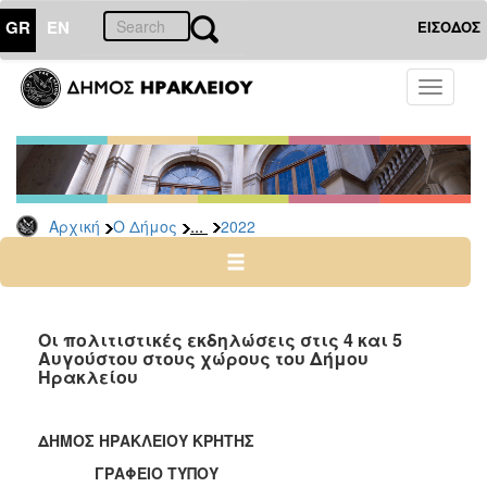
GR
EN
ΕΙΣΟΔΟΣ
Ο
Toggle
ΔΗΜΟΣ
navigati
Δελτία
Τύπου
Αρχείο
...
Αρχική
Ο Δήμος
2022
2026
2025
2024
2023
Οι πολιτιστικές εκδηλώσεις στις 4 και 5
Αυγούστου στους χώρους του Δήμου
2022
Ηρακλείου
2021
2020
ΔΗΜΟΣ ΗΡΑΚΛΕΙΟΥ ΚΡΗΤΗΣ
2019
ΓΡΑΦΕΙΟ ΤΥΠΟΥ