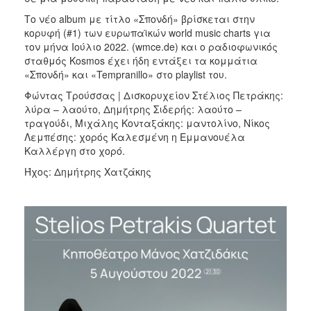
Το νέο album με τίτλο «Σπονδή» βρίσκεται στην
κορυφή (#1) των ευρωπαϊκών world music charts για
τον μήνα Ιούλιο 2022. (wmce.de) και ο ραδιοφωνικός
σταθμός Kosmos έχει ήδη εντάξει τα κομμάτια
«Σπονδή» και «Tempranillo» στο playlist του.
Φώντας Τρούσσας | Δισκορυχείον Στέλιος Πετράκης:
λύρα – λαούτο, Δημήτρης Σιδερής: λαούτο –
τραγούδι, Μιχάλης Κονταξάκης: μαντολίνο, Νίκος
Λεμπέσης: χορός Καλεσμένη η Εμμανουέλα
Καλλέργη στο χορό.
Ήχος: Δημήτρης Χατζάκης