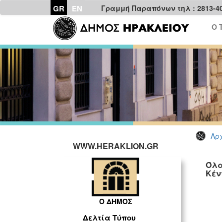
GR
EN
Γραμμή Παραπόνων τηλ : 2813-4
Ο 
Αρχ
WWW.HERAKLION.GR
Όλα
Κέν
Ο ΔΗΜΟΣ
Δελτία Τύπου