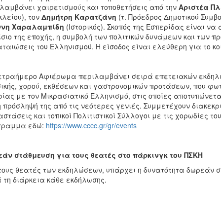
λαμβάνει χαιρετισμούς και τοποθετήσεις από την
Αριστέα Πλ
λείου), τον
Δημήτρη Καρατζάνη
(τ. Πρόεδρος Δημοτικού Συμβο
ννη Χαραλαμπίδη
(Ιστορικός). Σκοπός της Εσπερίδας είναι να 
σιο της εποχής, η συμβολή των πολιτικών δυνάμεων και των πρ
αταιώσεις του Ελληνισμού. Η είσοδος είναι ελεύθερη για το κο
ετραήμερο Αφιέρωμα περιλαμβάνει σειρά επετειακών εκδηλώ
ικής, χορού, εκθέσεων και γαστρονομικών προτάσεων, που φωτίζ
ρίας με τον Μικρασιατικό Ελληνισμό, στις οποίες αποτυπώνετα
η πρόσληψή της από τις νεότερες γενιές. Συμμετέχουν διακεκ
στάσεις και τοπικοί Πολιτιστικοί Σύλλογοι με τις χορωδίες το
γραμμα εδώ:
https://www.cccc.gr/gr/events
άν στάθμευση για τους θεατές στο πάρκινγκ του ΠΣΚΗ
τους θεατές των εκδηλώσεων, υπάρχει η δυνατότητα δωρεάν σ
 τη διάρκεια κάθε εκδήλωσης.