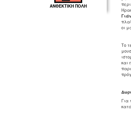
περι
ΑΝΘΕΚΤΙΚΗ ΠΟΛΗ
Ηρακ
Γιά
πλαί
οι μ
Το τ
μουσ
ιστο
και 
παρα
πρό
Δωρε
Για 
κατά