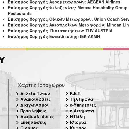
Επίσημος Χορηγός Αερομεταφορών: AEGEAN Airlines
Επίσημος
Χορηγός
Φιλοξενίας
: Metaxa Hospitality Group
Restaurants
Επίσημος Χορηγός Οδικών Μεταφορών: Union Coach Serv
Επίσημος Χορηγός Ακτοπλοϊκών Μεταφορών: Minoan Lin
Επίσημος Χορηγός Πιστοποιήσεων: TUV AUSTRIA
Επίσημος Χορηγός Εκπαίδευσης: ΙΕΚ ΑΚΜΗ
Χάρτης Ιστοχώρου
Δελτία Τύπου
Κ.Ε.Π.
Ανακοινώσεις
Τηλέφωνα
Διαγωνισμοί
e-Υπηρεσίες
Προσλήψεις
e-Αιτήματα
Διαβουλεύσεις
Η Πόλη
Εκδηλώσεις
Ιστορία
Ο Δήμος
Κνωσός