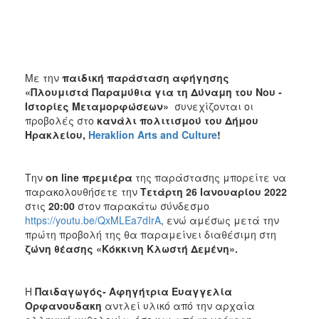
ΑΝΘΕΚΤΙΚΗ
ΠΟΛΗ
Με την
παιδική
παράσταση αφήγησης
«Πλουμιστά Παραμύθια για τη Δύναμη του Νου -
Ιστορίες Μεταμορφώσεων»
συνεχίζονται οι
προβολές στο
κανάλι πολιτισμού του Δήμου
Ηρακλείου,
Heraklion
Arts
and
Culture
!
Την
on
line
πρεμιέρα
της παράστασης μπορείτε να
παρακολουθήσετε την
Τετάρτη 26 Ιανουαρίου 2022
στις
20:00
στον παρακάτω σύνδεσμο
https://youtu.be/QxMLEa7dIrA
, ενώ αμέσως μετά την
πρώτη προβολή της θα παραμείνει διαθέσιμη στη
ζώνη θέασης «Κόκκινη Κλωστή Δεμένη».
Η
Παιδαγωγός- Αφηγήτρια Ευαγγελία
Ορφανουδακη
αντλεί υλικό από την αρχαία