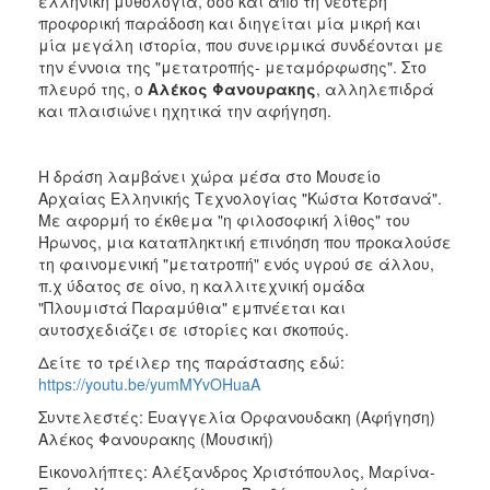
ελληνική μυθολογία, όσο και από τη νεότερη
προφορική παράδοση και διηγείται μία μικρή και
μία μεγάλη ιστορία, που συνειρμικά συνδέονται με
την έννοια της "μετατροπής- μεταμόρφωσης". Στο
πλευρό της, ο
Αλέκος Φανουρακης
, αλληλεπιδρά
και πλαισιώνει ηχητικά την αφήγηση.
Η δράση λαμβάνει χώρα μέσα στο Μουσείο
Αρχαίας Eλληνικής Tεχνολογίας "Κώστα Κοτσανά".
Με αφορμή το έκθεμα "η φιλοσοφική λίθος" του
Ήρωνος, μια καταπληκτική επινόηση που προκαλούσε
τη φαινομενική "μετατροπή" ενός υγρού σε άλλου,
π.χ ύδατος σε οίνο, η καλλιτεχνική ομάδα
"Πλουμιστά Παραμύθια" εμπνέεται και
αυτοσχεδιάζει σε ιστορίες και σκοπούς.
Δείτε το τρέιλερ της παράστασης εδώ:
https://youtu.be/yumMYvOHuaA
Συντελεστές: Ευαγγελία Ορφανουδακη (Αφήγηση)
Αλέκος Φανουρακης (Μουσική)
Εικονολήπτες: Αλέξανδρος Χριστόπουλος, Μαρίνα-