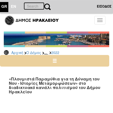
GR
EN
ΕΙΣΟΔΟΣ
Ο
Toggle
ΔΗΜΟΣ
navigati
Δελτία
Τύπου
Αρχείο
...
Αρχική
Ο Δήμος
2022
2026
2025
2024
2023
«Πλουμιστά Παραμύθια για τη Δύναμη του
Νου - Ιστορίες Μεταμορφώσεων» στο
2022
διαδικτυακό κανάλι πολιτισμού του Δήμου
2021
Ηρακλείου
2020
2019