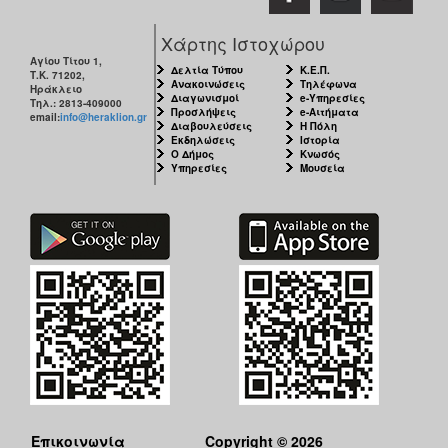
Χάρτης Ιστοχώρου
Αγίου Τίτου 1,
Δελτία Τύπου
Κ.Ε.Π.
Τ.Κ. 71202,
Ανακοινώσεις
Τηλέφωνα
Ηράκλειο
Διαγωνισμοί
e-Υπηρεσίες
Τηλ.: 2813-409000
Προσλήψεις
e-Αιτήματα
email:
info@heraklion.gr
Διαβουλεύσεις
Η Πόλη
Εκδηλώσεις
Ιστορία
Ο Δήμος
Κνωσός
Υπηρεσίες
Μουσεία
Επικοινωνία
Copyright © 2026