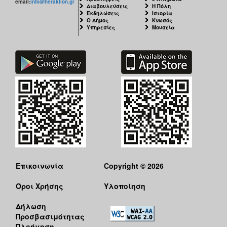
email:
info@heraklion.gr
Διαβουλεύσεις
Η Πόλη
Εκδηλώσεις
Ιστορία
Ο Δήμος
Κνωσός
Υπηρεσίες
Μουσεία
Επικοινωνία
Copyright © 2026
Όροι Χρήσης
Υλοποίηση
Δήλωση
Προσβασιμότητας
Πλοήγηση