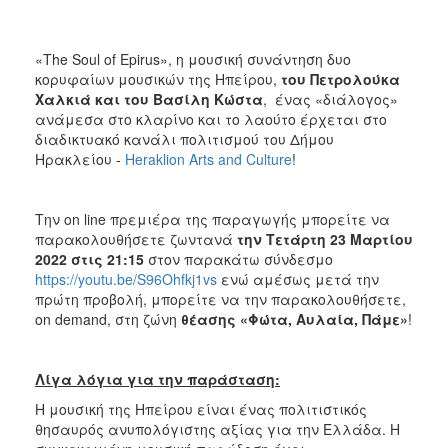
ΑΝΘΕΚΤΙΚΗ
ΠΟΛΗ
«The Soul of Epirus», η μουσική συνάντηση δυο
κορυφαίων μουσικών της Ηπείρου,
του Πετρολούκα
Χαλκιά και του Βασίλη Κώστα
, ένας «διάλογος»
ανάμεσα στο κλαρίνο και το λαούτο έρχεται στο
διαδικτυακό κανάλι πολιτισμού του Δήμου
Ηρακλείου -
Heraklion Arts and Culture
!
Την οn line πρεμιέρα της παραγωγής μπορείτε να
παρακολουθήσετε ζωντανά
την Τετάρτη 23 Μαρτίου
2022 στις 21:15
στον παρακάτω σύνδεσμο
https://youtu.be/S96Ohfkj1vs
ενώ αμέσως μετά την
πρώτη προβολή, μπορείτε να την παρακολουθήσετε,
on demand, στη ζώνη
θέασης «Φώτα, Αυλαία, Πάμε»
!
Λίγα λόγια για την παράσταση:
H μουσική της Ηπείρου είναι ένας πολιτιστικός
θησαυρός ανυπολόγιστης αξίας για την Ελλάδα. Η