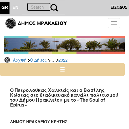
GR
EN
ΕΙΣΟΔΟΣ
Ο
Toggle
ΔΗΜΟΣ
navigati
Δελτία
Τύπου
Αρχείο
...
Αρχική
Ο Δήμος
2022
2026
2025
2024
2023
Ο Πετρολούκας Χαλκιάς και ο Βασίλης
Κώστας στο διαδικτυακό κανάλι πολιτισμού
2022
του Δήμου Ηρακλείου με το «The Soul of
2021
Epirus»
2020
2019
ΔΗΜΟΣ ΗΡΑΚΛΕΙΟΥ ΚΡΗΤΗΣ