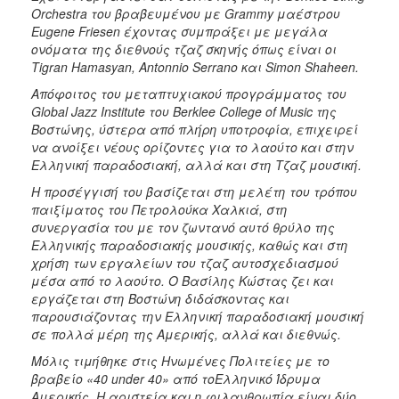
Orchestra
του βραβευμένου με
Grammy
μαέστρου
Eugene
Friesen
έχοντας συμπράξει με μεγάλα
ονόματα της διεθνούς τζαζ σκηνής όπως είναι οι
Tigran
Hamasyan
, Α
ntonnio
Serrano
και
Simon
Shaheen
.
Απόφοιτος του μεταπτυχιακού προγράμματος του
Global
Jazz
Institute
του
Berklee
College
of
Music
της
Βοστώνης, ύστερα από πλήρη υποτροφία, επιχειρεί
να ανοίξει νέους ορίζοντες για το λαούτο και στην
Ελληνική παραδοσιακή, αλλά και στη Τζαζ μουσική.
Η προσέγγισή του βασίζεται στη μελέτη του τρόπου
παιξίματος του Πετρολούκα Χαλκιά, στη
συνεργασία του με τον ζωντανό αυτό θρύλο της
Ελληνικής παραδοσιακής μουσικής, καθώς και στη
χρήση των εργαλείων του τζαζ αυτοσχεδιασμού
μέσα από το λαούτο. Ο Βασίλης Κώστας ζει και
εργάζεται στη Βοστώνη διδάσκοντας και
παρουσιάζοντας την Ελληνική παραδοσιακή μουσική
σε πολλά μέρη της Αμερικής, αλλά και διεθνώς.
Μόλις τιμήθηκε στις Ηνωμένες Πολιτείες με το
βραβείο «40
under
40» από τοΕλληνικό Ίδρυμα
Αμερικής.
Η αριστεία και η φιλανθρωπία είναι δύο