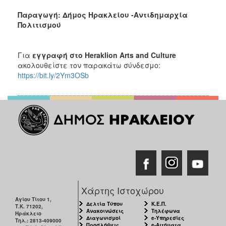
Παραγωγή: Δήμος Ηρακλείου -Αντιδημαρχία
Πολιτισμού
Για
εγγραφή στο Heraklion Arts and Culture
ακολουθείστε τον παρακάτω σύνδεσμο:
https://bit.ly/2Ym3OSb
Χάρτης Ιστοχώρου
Αγίου Τίτου 1,
Δελτία Τύπου
Κ.Ε.Π.
Τ.Κ. 71202,
Ανακοινώσεις
Τηλέφωνα
Ηράκλειο
Διαγωνισμοί
e-Υπηρεσίες
Τηλ.: 2813-409000
Προσλήψεις
e-Αιτήματα