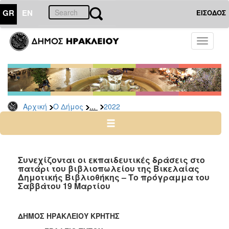
GR
EN
ΕΙΣΟΔΟΣ
Ο
Toggle
ΔΗΜΟΣ
navigati
Δελτία
Τύπου
Αρχείο
...
Αρχική
Ο Δήμος
2022
2026
2025
2024
2023
Συνεχίζονται οι εκπαιδευτικές δράσεις στο
πατάρι του βιβλιοπωλείου της Βικελαίας
2022
Δημοτικής Βιβλιοθήκης – Το πρόγραμμα του
2021
Σαββάτου 19 Μαρτίου
2020
2019
ΔΗΜΟΣ ΗΡΑΚΛΕΙΟΥ ΚΡΗΤΗΣ