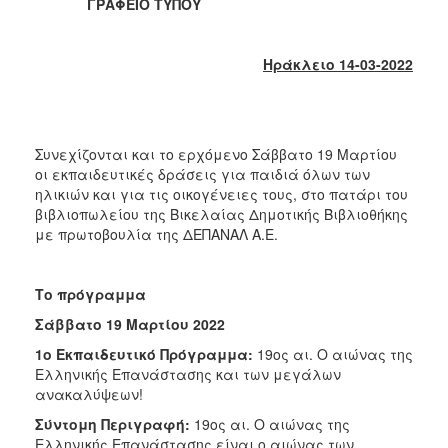
2018
ΓΡΑΦΕΙΟ ΤΥΠΟΥ
2017
2016
Ηράκλειο 14-03-2022
2015
2013
2012
Συνεχίζονται και το ερχόμενο Σάββατο 19 Μαρτίου
οι εκπαιδευτικές δράσεις για παιδιά όλων των
2011
ηλικιών και για τις οικογένειες τους, στο πατάρι του
2010
βιβλιοπωλείου της Βικελαίας Δημοτικής Βιβλιοθήκης
με πρωτοβουλία της ΔΕΠΑΝΑΛ Α.Ε.
2006
Το πρόγραμμα
Σάββατο 19 Μαρτίου 2022
Ο
1ο Εκπαιδευτικό Πρόγραμμα:
19ος αι. Ο αιώνας της
ΤΟΠΟΣ
ΜΑΣ
Ελληνικής Επανάστασης και των μεγάλων
ανακαλύψεων!
ΠΟΛΙΤΙΣΜΟΣ
Σύντομη Περιγραφή:
19ος αι. Ο αιώνας της
Ελληνικής Επανάστασης είναι ο αιώνας των