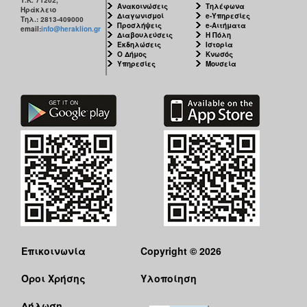
Ανακοινώσεις
Τηλέφωνα
Ηράκλειο
Διαγωνισμοί
e-Υπηρεσίες
Τηλ.: 2813-409000
Προσλήψεις
e-Αιτήματα
email:
info@heraklion.gr
Διαβουλεύσεις
Η Πόλη
Εκδηλώσεις
Ιστορία
Ο Δήμος
Κνωσός
Υπηρεσίες
Μουσεία
Επικοινωνία
Copyright © 2026
Όροι Χρήσης
Υλοποίηση
Δήλωση