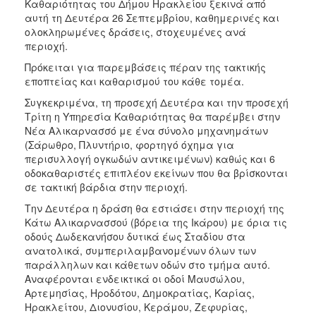
Καθαριότητας του Δήμου Ηρακλείου ξεκινά από
ΑΝΘΕΚΤΙΚΗ
αυτή τη Δευτέρα 26 Σεπτεμβρίου, καθημερινές και
ΠΟΛΗ
ολοκληρωμένες δράσεις, στοχευμένες ανά
περιοχή.
Πρόκειται για παρεμβάσεις πέραν της τακτικής
εποπτείας και καθαρισμού του κάθε τομέα.
Συγκεκριμένα, τη προσεχή Δευτέρα και την προσεχή
Τρίτη η Υπηρεσία Καθαριότητας θα παρέμβει στην
Νέα Αλικαρνασσό με ένα σύνολο μηχανημάτων
(Σάρωθρο, Πλυντήριο, φορτηγό όχημα για
περισυλλογή ογκωδών αντικειμένων) καθώς και 6
οδοκαθαριστές επιπλέον εκείνων που θα βρίσκονται
σε τακτική βάρδια στην περιοχή.
Την Δευτέρα η δράση θα εστιάσει στην περιοχή της
Κάτω Αλικαρνασσού (βόρεια της Ικάρου) με όρια τις
οδούς Δωδεκανήσου δυτικά έως Σταδίου στα
ανατολικά, συμπεριλαμβανομένων όλων των
παράλληλων και κάθετων οδών στο τμήμα αυτό.
Αναφέρονται ενδεικτικά οι οδοί Μαυσώλου,
Αρτεμησίας, Ηροδότου, Δημοκρατίας, Καρίας,
Ηρακλείτου, Διονυσίου, Κεράμου, Ζεφυρίας,