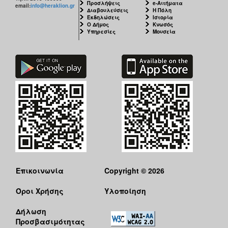
Προσλήψεις
e-Αιτήματα
email:
info@heraklion.gr
Διαβουλεύσεις
Η Πόλη
Εκδηλώσεις
Ιστορία
Ο Δήμος
Κνωσός
Υπηρεσίες
Μουσεία
Επικοινωνία
Copyright © 2026
Όροι Χρήσης
Υλοποίηση
Δήλωση
Προσβασιμότητας