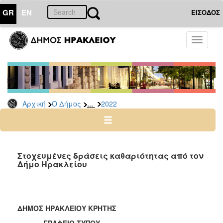
GR
EN
ΕΙΣΟΔΟΣ
Ο
Toggle
ΔΗΜΟΣ
navigati
Δελτία
Τύπου
Αρχείο
...
Αρχική
Ο Δήμος
2022
2026
2025
2024
2023
Στοχευμένες δράσεις καθαριότητας από τον
Δήμο Ηρακλείου
2022
2021
2020
ΔΗΜΟΣ ΗΡΑΚΛΕΙΟΥ ΚΡΗΤΗΣ
2019
ΓΡΑΦΕΙΟ ΤΥΠΟΥ