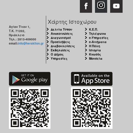
Χάρτης Ιστοχώρου
Αγίου Τίτου 1,
Δελτία Τύπου
Κ.Ε.Π.
Τ.Κ. 71202,
Ανακοινώσεις
Τηλέφωνα
Ηράκλειο
Διαγωνισμοί
e-Υπηρεσίες
Τηλ.: 2813-409000
Προσλήψεις
e-Αιτήματα
email:
info@heraklion.gr
Διαβουλεύσεις
Η Πόλη
Εκδηλώσεις
Ιστορία
Ο Δήμος
Κνωσός
Υπηρεσίες
Μουσεία