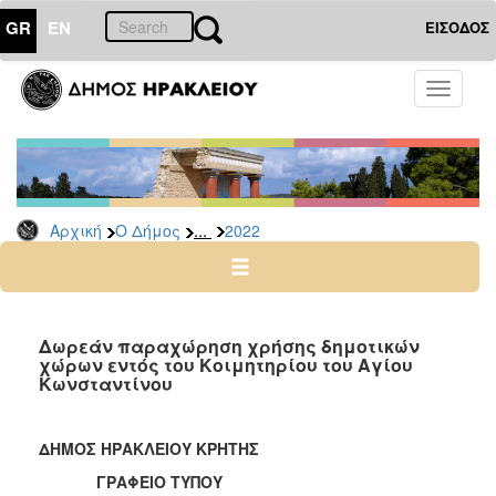
GR
EN
ΕΙΣΟΔΟΣ
Ο
Toggle
ΔΗΜΟΣ
navigati
Δελτία
Τύπου
Αρχείο
...
Αρχική
Ο Δήμος
2022
2026
2025
2024
2023
Δωρεάν παραχώρηση χρήσης δημοτικών
χώρων εντός του Κοιμητηρίου του Αγίου
2022
Κωνσταντίνου
2021
2020
ΔΗΜΟΣ ΗΡΑΚΛΕΙΟΥ ΚΡΗΤΗΣ
2019
ΓΡΑΦΕΙΟ ΤΥΠΟΥ