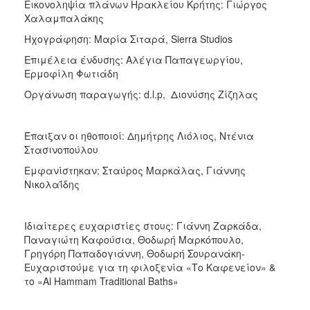
Εικονοληψία πλάνων Ηρακλείου Κρήτης: Γιώργος
Χαλαμπαλάκης
Ηχογράφηση: Μαρία Σιταρά, Sierra Studios
Επιμέλεια ένδυσης: Αλέγια Παπαγεωργίου,
Ερμοφίλη Φωτιάδη
Οργάνωση παραγωγής: d.l.p, Διονύσης Ζίζηλας
Έπαιξαν οι ηθοποιοί: Δημήτρης Λιόλιος, Ντένια
Στασινοπούλου
Εμφανίστηκαν: Σταύρος Μαρκάλας, Γιάννης
Νικολαΐδης
Ιδιαίτερες ευχαριστίες στους: Γιάννη Ζαρκάδα,
Παναγιώτη Καφούσια, Θοδωρή Μαρκόπουλο,
Γρηγόρη Παπαδογιάννη, Θοδωρή Σουρανάκη-
Ευχαριστούμε για τη φιλοξενία «Το Καφενείον» &
το «Al Hammam Traditional Baths»