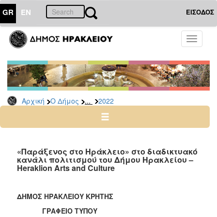
GR
EN
ΕΙΣΟΔΟΣ
Ο
Toggle
ΔΗΜΟΣ
navigati
Δελτία
Τύπου
Αρχείο
...
Αρχική
Ο Δήμος
2022
2026
2025
2024
2023
«Παράξενος στο Ηράκλειο» στο διαδικτυακό
κανάλι πολιτισμού του Δήμου Ηρακλείου –
2022
Heraklion Arts and Culture
2021
2020
ΔΗΜΟΣ ΗΡΑΚΛΕΙΟΥ ΚΡΗΤΗΣ
2019
ΓΡΑΦΕΙΟ ΤΥΠΟΥ