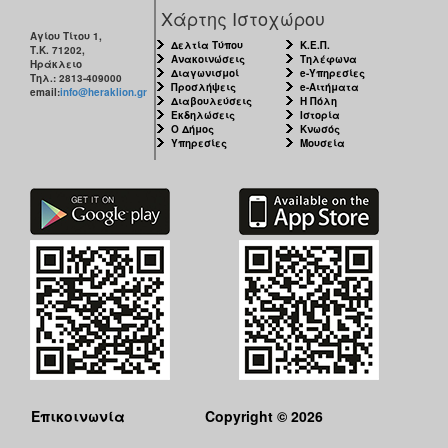
Χάρτης Ιστοχώρου
Αγίου Τίτου 1,
Δελτία Τύπου
Κ.Ε.Π.
Τ.Κ. 71202,
Ανακοινώσεις
Τηλέφωνα
Ηράκλειο
Διαγωνισμοί
e-Υπηρεσίες
Τηλ.: 2813-409000
Προσλήψεις
e-Αιτήματα
email:
info@heraklion.gr
Διαβουλεύσεις
Η Πόλη
Εκδηλώσεις
Ιστορία
Ο Δήμος
Κνωσός
Υπηρεσίες
Μουσεία
Επικοινωνία
Copyright © 2026