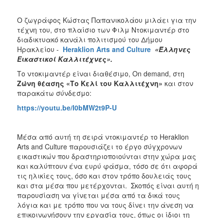
ΑΝΘΕΚΤΙΚΗ
ΠΟΛΗ
Ο ζωγράφος Κώστας Παπανικολάου μιλάει για την
τέχνη του, στο πλαίσιο των Φιλμ Ντοκιμαντέρ στο
διαδικτυακό κανάλι πολιτισμού του Δήμου
Ηρακλείου -
Heraklion Arts and Culture
«Έλληνες
Εικαστικοί Καλλιτέχνες».
Το ντοκιμαντέρ είναι διαθέσιμο, On demand, στη
Ζώνη θέασης «Το Κελί του Καλλιτέχνη»
και στον
παρακάτω σύνδεσμο:
https://youtu.be/I0bMW2t9P-U
Μέσα από αυτή τη σειρά ντοκιμαντέρ το Heraklion
Arts and Culture παρουσιάζει το έργο σύγχρονων
εικαστικών που δραστηριοποιούνται στην χώρα μας
και καλύπτουν ένα ευρύ φάσμα, τόσο σε ότι αφορά
τις ηλικίες τους, όσο και στον τρόπο δουλειάς τους
και στα μέσα που μετέρχονται. Σκοπός είναι αυτή η
παρουσίαση να γίνεται μέσα από τα δικά τους
λόγια και με τρόπο που να τους δίνει την άνεση να
επικοινωνήσουν την εργασία τους, όπως οι ίδιοι τη