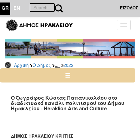
GR
EN
ΕΙΣΟΔΟΣ
Ο
Toggle
ΔΗΜΟΣ
navigati
Δελτία
Τύπου
Αρχείο
...
Αρχική
Ο Δήμος
2022
2026
2025
2024
2023
Ο ζωγράφος Κώστας Παπανικολάου στο
διαδικτυακό κανάλι πολιτισμού του Δήμου
2022
Ηρακλείου - Heraklion Arts and Culture
2021
2020
2019
ΔΗΜΟΣ ΗΡΑΚΛΕΙΟΥ ΚΡΗΤΗΣ