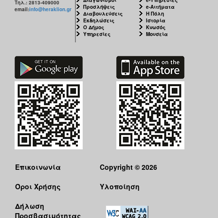
Τηλ.: 2813-409000
Προσλήψεις
e-Αιτήματα
email:
info@heraklion.gr
Διαβουλεύσεις
Η Πόλη
Εκδηλώσεις
Ιστορία
Ο Δήμος
Κνωσός
Υπηρεσίες
Μουσεία
Επικοινωνία
Copyright © 2026
Όροι Χρήσης
Υλοποίηση
Δήλωση
Προσβασιμότητας