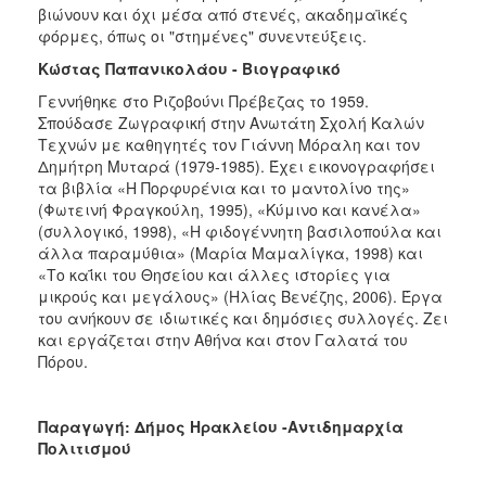
βιώνουν και όχι μέσα από στενές, ακαδημαϊκές
φόρμες, όπως οι "στημένες" συνεντεύξεις.
Κώστας Παπανικολάου - Βιογραφικό
Γεννήθηκε στο Ριζοβούνι Πρέβεζας το 1959.
Σπούδασε Ζωγραφική στην Ανωτάτη Σχολή Καλών
Τεχνών με καθηγητές τον Γιάννη Μόραλη και τον
Δημήτρη Μυταρά (1979-1985). Έχει εικονογραφήσει
τα βιβλία «Η Πορφυρένια και το μαντολίνο της»
(Φωτεινή Φραγκούλη, 1995), «Κύμινο και κανέλα»
(συλλογικό, 1998), «Η φιδογέννητη βασιλοπούλα και
άλλα παραμύθια» (Μαρία Μαμαλίγκα, 1998) και
«Το καΐκι του Θησείου και άλλες ιστορίες για
μικρούς και μεγάλους» (Ηλίας Βενέζης, 2006). Έργα
του ανήκουν σε ιδιωτικές και δημόσιες συλλογές. Ζει
και εργάζεται στην Αθήνα και στον Γαλατά του
Πόρου.
Παραγωγή: Δήμος Ηρακλείου -Αντιδημαρχία
Πολιτισμού