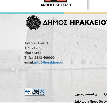
ΑΝΘΕΚΤΙΚΗ ΠΟΛΗ
Αγίου Τίτου 1,
Τ.Κ. 71202,
Ηράκλειο
Τηλ.: 2813-409000
email:
info@heraklion.gr
Επικοινωνία
Ό
Δήλωση Προσβασ