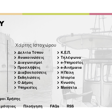
Χάρτης Ιστοχώρου
Δελτία Τύπου
Κ.Ε.Π.
Ανακοινώσεις
Τηλέφωνα
Διαγωνισμοί
e-Υπηρεσίες
Προσλήψεις
e-Αιτήματα
Διαβουλεύσεις
Η Πόλη
Εκδηλώσεις
Ιστορία
Ο Δήμος
Κνωσός
Υπηρεσίες
Μουσεία
ροι Χρήσης
ιμότητας
Πλοήγηση
FAQs
RSS