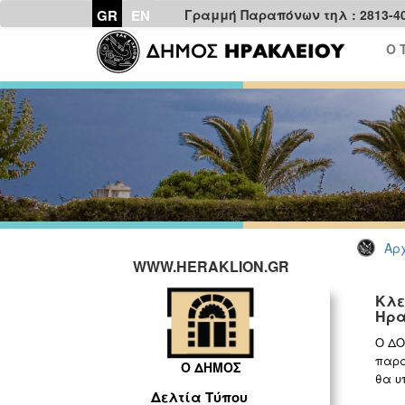
GR
EN
Γραμμή Παραπόνων τηλ : 2813-4
Ο 
Αρχ
WWW.HERAKLION.GR
Κλε
Ηρα
Ο ΔΟ
παρα
Ο ΔΗΜΟΣ
θα υ
Δελτία Τύπου