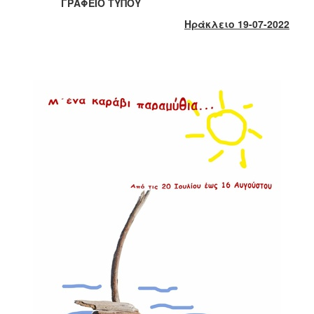
2018
ΓΡΑΦΕΙΟ ΤΥΠΟΥ
2017
Ηράκλειο 19-07-2022
2016
2015
2013
2012
2011
2010
2006
Ο
ΤΟΠΟΣ
ΜΑΣ
ΠΟΛΙΤΙΣΜΟΣ