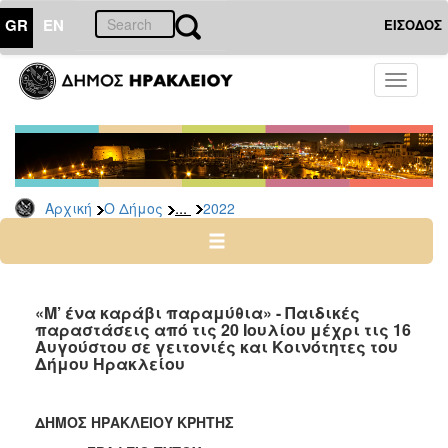
GR
EN
ΕΙΣΟΔΟΣ
Ο
Toggle
ΔΗΜΟΣ
navigati
Δελτία
Τύπου
Αρχείο
...
Αρχική
Ο Δήμος
2022
2026
2025
2024
2023
«Μ’ ένα καράβι παραμύθια» - Παιδικές
παραστάσεις από τις 20 Ιουλίου μέχρι τις 16
2022
Αυγούστου σε γειτονιές και Κοινότητες του
2021
Δήμου Ηρακλείου
2020
2019
ΔΗΜΟΣ ΗΡΑΚΛΕΙΟΥ ΚΡΗΤΗΣ