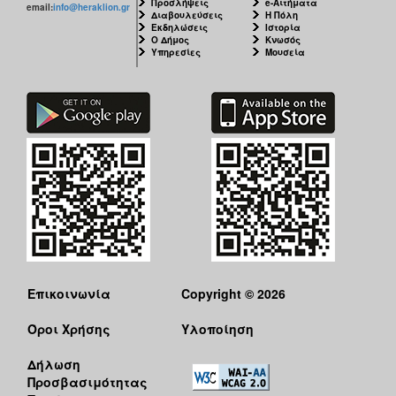
Προσλήψεις
e-Αιτήματα
email:
info@heraklion.gr
Διαβουλεύσεις
Η Πόλη
Εκδηλώσεις
Ιστορία
Ο Δήμος
Κνωσός
Υπηρεσίες
Μουσεία
Επικοινωνία
Copyright © 2026
Όροι Χρήσης
Υλοποίηση
Δήλωση
Προσβασιμότητας