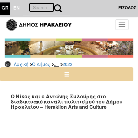
GR
EN
ΕΙΣΟΔΟΣ
Ο
Toggle
ΔΗΜΟΣ
navigati
Δελτία
Τύπου
Αρχείο
...
Αρχική
Ο Δήμος
2022
2026
2025
2024
2023
Ο Νίκος και ο Αντώνης Ξυλούρης στο
διαδικτυακό κανάλι πολιτισμού του Δήμου
2022
Ηρακλείου – Heraklion Arts and Culture
2021
2020
2019