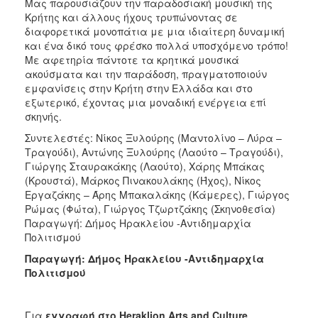
Μας παρουσιάζουν την παραδοσιακή μουσική της
Κρήτης και άλλους ήχους τρυπώνοντας σε
διαφορετικά μονοπάτια με μια ιδιαίτερη δυναμική
και ένα δικό τους φρέσκο πολλά υποσχόμενο τρόπο!
Mε αφετηρία πάντοτε τα κρητικά μουσικά
ακούσματα και την παράδοση, πραγματοποιούν
εμφανίσεις στην Κρήτη στην Ελλάδα και στο
εξωτερικό, έχοντας μια μοναδική ενέργεια επί
σκηνής.
Συντελεστές: Νίκος Ξυλούρης (Μαντολίνο – Λύρα –
Τραγούδι), Αντώνης Ξυλούρης (Λαούτο – Τραγούδι),
Γιώργης Σταυρακάκης (Λαούτο), Χάρης Μπάκας
(Κρουστά), Μάρκος Πινακουλάκης (Ήχος), Νίκος
Εργαζάκης – Άρης Μπακαλάκης (Κάμερες), Γιώργος
Ρώμας (Φώτα), Γιώργος Τζωρτζάκης (Σκηνοθεσία)
Παραγωγή: Δήμος Ηρακλείου -Αντιδημαρχία
Πολιτισμού
Παραγωγή: Δήμος Ηρακλείου -Αντιδημαρχία
Πολιτισμού
Για
εγγραφή στο
Heraklion
Arts
and
Culture