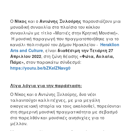
ΑΝΘΕΚΤΙΚΗ
ΠΟΛΗ
Ο
Νίκος
και ο
Αντώνης Ξυλούρης
παρουσιάζουν μια
μοναδική συναυλία στο πλαίσιο του κύκλου
συναυλιών με τίτλο «Ματιές στην Κρητική Μουσική».
Η μουσική παραγωγή που πραγματοποιήθηκε για το
κανάλι πολιτισμού του Δήμου Ηρακλείου -
Heraklion
Arts
and
Culture
, είναι
διαθέσιμη την
Τετάρτη 27
Απριλίου 2022
, στη ζώνη θέασης
«Φώτα, Αυλαία,
Πάμε»,
στον παρακάτω σύνδεσμό:
https://youtu.be/bZKeIZNavg0
Λίγα λόγια για την παράσταση:
Ο Νίκος και ο Αντώνης Ξυλούρης, δυο νέοι
ταλαντούχοι καλλιτέχνες, με μια μεγάλη
οικογενειακή ιστορία να τους ακολουθεί, πορεύονται
στη σημερινή μουσική πραγματικότητα με σεβασμό
στο παρελθόν και μουσικές ανησυχίες για το
μέλλον.