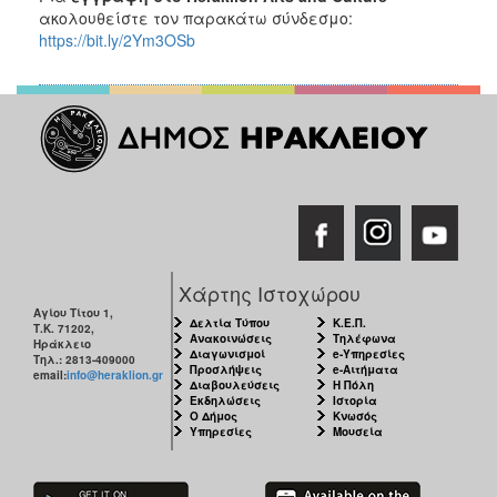
ακολουθείστε τον παρακάτω σύνδεσμο:
https://bit.ly/2Ym3OSb
Χάρτης Ιστοχώρου
Αγίου Τίτου 1,
Δελτία Τύπου
Κ.Ε.Π.
Τ.Κ. 71202,
Ανακοινώσεις
Τηλέφωνα
Ηράκλειο
Διαγωνισμοί
e-Υπηρεσίες
Τηλ.: 2813-409000
Προσλήψεις
e-Αιτήματα
email:
info@heraklion.gr
Διαβουλεύσεις
Η Πόλη
Εκδηλώσεις
Ιστορία
Ο Δήμος
Κνωσός
Υπηρεσίες
Μουσεία