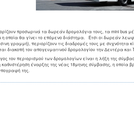
ορίζουν προσωρινά τα δωρεάν δρομολόγια τους, τα mini bus μ
 η οποία θα γίνει το επόμενο διάστημα. Έτσι οι δωρεάν λεωφο
σινη γραμμή), περιορίζουν τις διαδρομές τους με συχνότητα κ
ται διακοπή του απογευματινού δρομολογίου την Δευτέρα και 
γος του περιορισμού των δρομολογίων είναι η λήξη της σύμβαση
η καθυστέρηση έναρξης της νέας 18μηνης σύμβασης, η οποία βρ
υπογραφή της.