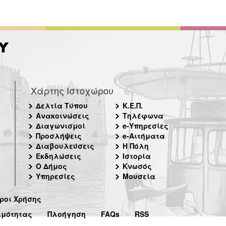
Χάρτης Ιστοχώρου
Δελτία Τύπου
Κ.Ε.Π.
Ανακοινώσεις
Τηλέφωνα
Διαγωνισμοί
e-Υπηρεσίες
Προσλήψεις
e-Αιτήματα
Διαβουλεύσεις
Η Πόλη
Εκδηλώσεις
Ιστορία
Ο Δήμος
Κνωσός
Υπηρεσίες
Μουσεία
ροι Χρήσης
ιμότητας
Πλοήγηση
FAQs
RSS