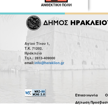
ΑΝΘΕΚΤΙΚΗ ΠΟΛΗ
Αγίου Τίτου 1,
Τ.Κ. 71202,
Ηράκλειο
Τηλ.: 2813-409000
email:
info@heraklion.gr
Επικοινωνία
Ό
Δήλωση Προσβασ