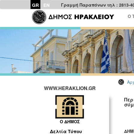
GR
EN
Γραμμή Παραπόνων τηλ : 2813-4
Ο 
Αρχ
WWW.HERAKLION.GR
Περ
σύμ
Ο ΔΗΜΟΣ
ΔΗΜ
Δελτία Τύπου