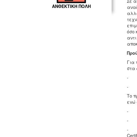
Σε α
ΑΝΘΕΚΤΙΚΗ ΠΟΛΗ
αναδ
αλλά
τεχν
επιμ
όσο 
αντι
αποκ
Προ
Για 
στα 
Το π
ενώ 
- ψη
- π
- εκ
Certi