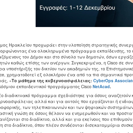
μος Ηρακλείου προχωράει στην υλοποίηση στρατηγικής συνεργα
ορφώνοντας ένα ολοκληρωμένο πρόγραμμα εκπαίδευσης, το 
ζόμενους του Δήμου και στο σύνολο των δημοτών, όσων εργάζον
ητών καθώς επίσης των ανέργων. Συγκεκριμένα, η Cisco σε συν
ρα υποστήριξής του δικτύου των ακαδημιών της, το Επιστημονικό Κ
ce, χρηματοδοτεί εξ ολοκλήρου ένα από τα πιο σημαντικά π
άς, «
Το μάθημα της κυβερνοασφάλειας:
CyberOps
Associat
όσμιου εκπαιδευτικού προγράμματος Cisco
NetAcad
.
έο διαδικτυακό πρόγραμμα σχεδιάστηκε για όσους αναζητούν
ρνοασφάλειας αλλά και για αυτούς που εργάζονται ή ενδιαφ
οφορικής, των τηλεπικοινωνιών και των ψηφιακών συστημάτων
αστική γνώση σε όσους θέλουν να ενημερωθούν και να προστατ
νίζονται στο διαδίκτυο, αλλά και για εκείνους που επιθυμούν
η στο διαδίκτυο, όπου πλέον συνδέονται δισεκατομμύρια συσκε