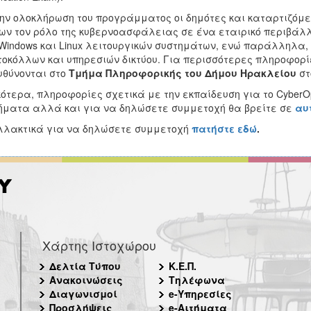
ην ολοκλήρωση του προγράμματος οι δημότες και καταρτιζόμε
ν τον ρόλο της κυβερνοασφάλειας σε ένα εταιρικό περιβάλλο
Windows και Linux λειτουργικών συστημάτων, ενώ παράλληλα,
οκόλλων και υπηρεσιών δικτύου. Για περισσότερες πληροφορί
θύνονται στο
Τμήμα Πληροφορικής του Δήμου Ηρακλείου
στ
κότερα, πληροφορίες σχετικά με την εκπαίδευση για το CyberO
ματα αλλά και για να δηλώσετε συμμετοχή θα βρείτε σε
αυ
λακτικά για να δηλώσετε συμμετοχή
πατήστε εδώ
.
Χάρτης Ιστοχώρου
Δελτία Τύπου
Κ.Ε.Π.
Ανακοινώσεις
Τηλέφωνα
Διαγωνισμοί
e-Υπηρεσίες
Προσλήψεις
e-Αιτήματα