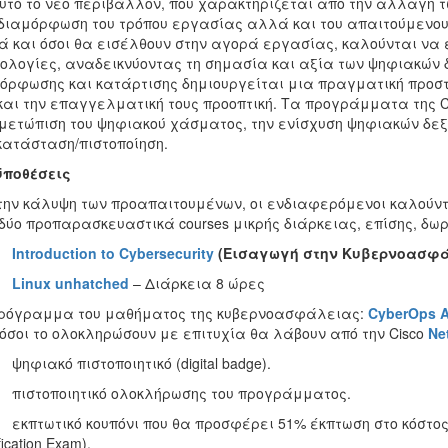
υτό το νέο περιβάλλον, που χαρακτηρίζεται από την αλλαγή τ
ιαμόρφωση του τρόπου εργασίας αλλά και του απαιτούμενου 
 και όσοι θα εισέλθουν στην αγορά εργασίας, καλούνται να 
ολογίες, αναδεικνύοντας τη σημασία και αξία των ψηφιακών 
όρφωσης και κατάρτισης δημιουργείται μια πραγματική προστ
και την επαγγελματική τους προοπτική. Τα προγράμματα της C
μετώπιση του ψηφιακού χάσματος, την ενίσχυση ψηφιακών δεξ
ατάσταση/πιστοποίηση.
ϋποθέσεις
την κάλυψη των προαπαιτουμένων, οι ενδιαφερόμενοι καλούν
δύο προπαρασκευαστικά courses μικρής διάρκειας, επίσης, δω
-
Introduction
to
Cybersecurity
(Εισαγωγή στην Κυβερνοασφά
-
Linux unhatched
– Διάρκεια 8 ώρες
ρόγραμμα του μαθήματος της κυβερνοασφάλειας:
CyberOps
A
όσοι το ολοκληρώσουν με επιτυχία θα λάβουν από την Cisco
Ne
φιακό πιστοποιητικό (digital badge).
ιστοποιητικό ολοκλήρωσης του προγράμματος.
πτωτικό κουπόνι που θα προσφέρει 51% έκπτωση στο κόστος τ
fication Exam).