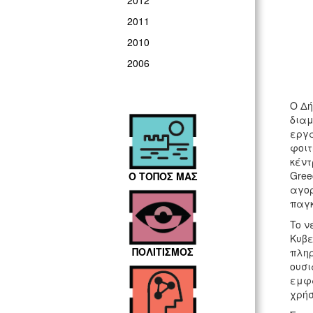
2012
2011
2010
2006
Ο Δή
διαμ
εργα
φοιτ
κέντ
Gree
Ο ΤΟΠΟΣ ΜΑΣ
αγορ
παγκ
To ν
Κυβε
ΠΟΛΙΤΙΣΜΟΣ
πληρ
ουσι
εμφα
χρήσ