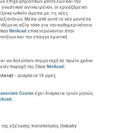
ων επιχειρηματικών μοντέλων και την
γνωστικού αντικειμένου, οι εργαζόμενοι
εξοικειωθούν άμεσα με τις νέες
δεξιοτήτων. Μέσα από αυτό το νέο μοντέλο
ιθέμενη αξία τόσο για την καθημερινότητα
isco
NetAcad
επικεντρώνονται στην
ιοτήτων και την επαγγελματική
ται να δηλώσουν συμμετοχή σε πρώτο χρόνο
ρεάν παροχή της Cisco
NetAcad
:
λεια)
– Διάρκεια 15 ώρες
ssociate
Course
έχει διάρκεια τριών μηνών,
tAcad
:
ης εξέτασης πιστοποίησης (Industry