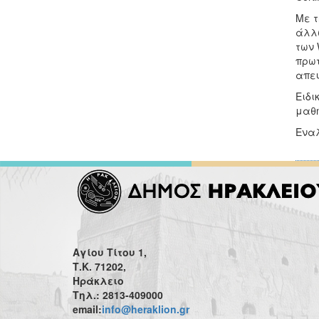
Με τ
άλλω
των 
πρωτ
απευ
Ειδι
μαθή
Εναλ
Αγίου Τίτου 1,
Τ.Κ. 71202,
Ηράκλειο
Τηλ.: 2813-409000
email:
info@heraklion.gr