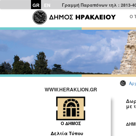
GR
EN
Γραμμή Παραπόνων τηλ : 2813-4
Ο 
Αρχ
WWW.HERAKLION.GR
Δωρ
με 
Ο ΔΗΜΟΣ
ΔΗΜ
ΓΡ
Δελτία Τύπου