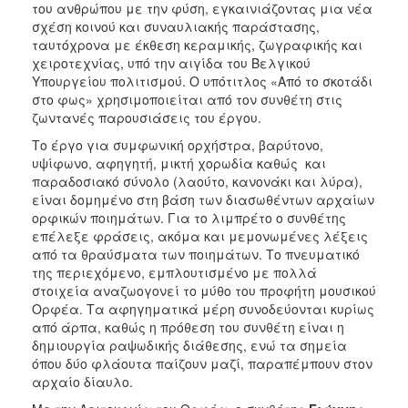
του ανθρώπου με την φύση, εγκαινιάζοντας μια νέα
σχέση κοινού και συναυλιακής παράστασης,
ταυτόχρονα με έκθεση κεραμικής, ζωγραφικής και
χειροτεχνίας, υπό την αιγίδα του Βελγικού
Υπουργείου πολιτισμού. Ο υπότιτλος «Από το σκοτάδι
στο φως» χρησιμοποιείται από τον συνθέτη στις
ζωντανές παρουσιάσεις του έργου.
Το έργο για συμφωνική ορχήστρα, βαρύτονο,
υψίφωνο, αφηγητή, μικτή χορωδία καθώς και
παραδοσιακό σύνολο (λαούτο, κανονάκι και λύρα),
είναι δομημένο στη βάση των διασωθέντων αρχαίων
ορφικών ποιημάτων. Για το λιμπρέτο ο συνθέτης
επέλεξε φράσεις, ακόμα και μεμονωμένες λέξεις
από τα θραύσματα των ποιημάτων. Το πνευματικό
της περιεχόμενο, εμπλουτισμένο με πολλά
στοιχεία αναζωογονεί το μύθο του προφήτη μουσικού
Ορφέα. Τα αφηγηματικά μέρη συνοδεύονται κυρίως
από άρπα, καθώς η πρόθεση του συνθέτη είναι η
δημιουργία ραψωδικής διάθεσης, ενώ τα σημεία
όπου δύο φλάουτα παίζουν μαζί, παραπέμπουν στον
αρχαίο δίαυλο.