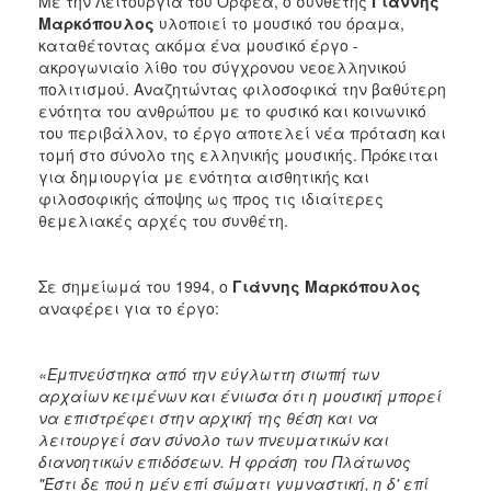
Με την Λειτουργία του Ορφέα, ο συνθέτης
Γιάννης
Μαρκόπουλος
υλοποιεί το μουσικό του όραμα,
καταθέτοντας ακόμα ένα μουσικό έργο -
ακρογωνιαίο λίθο του σύγχρονου νεοελληνικού
πολιτισμού. Αναζητώντας φιλοσοφικά την βαθύτερη
ενότητα του ανθρώπου με το φυσικό και κοινωνικό
του περιβάλλον, το έργο αποτελεί νέα πρόταση και
τομή στο σύνολο της ελληνικής μουσικής. Πρόκειται
για δημιουργία με ενότητα αισθητικής και
φιλοσοφικής άποψης ως προς τις ιδιαίτερες
θεμελιακές αρχές του συνθέτη.
Σε σημείωμά του 1994, ο
Γιάννης Μαρκόπουλος
αναφέρει για το έργο:
«Εμπνεύστηκα από την εύγλωττη σιωπή των
αρχαίων κειμένων και ένιωσα ότι η μουσική μπορεί
να επιστρέφει στην αρχική της θέση και να
λειτουργεί σαν σύνολο των πνευματικών και
διανοητικών επιδόσεων. Η φράση του Πλάτωνος
"Έστι δε πού η μέν επί σώματι γυμναστική, η δ' επί