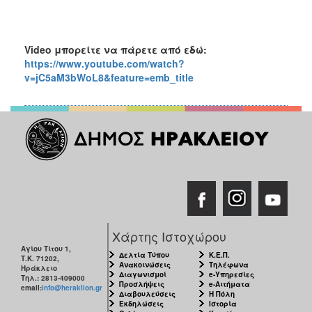
Video
μπορείτε να πάρετε από εδώ:
https://www.youtube.com/watch?
v=jC5aM3bWoL8&feature=emb_title
Χάρτης Ιστοχώρου
Αγίου Τίτου 1,
Δελτία Τύπου
Κ.Ε.Π.
Τ.Κ. 71202,
Ανακοινώσεις
Τηλέφωνα
Ηράκλειο
Διαγωνισμοί
e-Υπηρεσίες
Τηλ.: 2813-409000
Προσλήψεις
e-Αιτήματα
email:
info@heraklion.gr
Διαβουλεύσεις
Η Πόλη
Εκδηλώσεις
Ιστορία