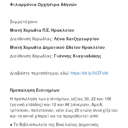
Φιλαρμόνια Ορχήστρα Αθηνών
Συμμετέχουν:
Μικτή Χορωδία Π.Ε. Ηρακλείου
Διεύθυνση Χορωδίας:
Λένα Χατζηγεωργίου
Μικτή Χορωδία Δημοτικού Ωδείου Ηρακλείου
Διεύθυνση Χορωδίας:
Γιάννης Κιαγιαδάκης
Διαβάστε περισσότερα, εδώ:
https://bit.ly/3VZFot8
Προπώληση Εισιτηρίων
Η προπώληση των εισιτηρίων, αξίας 30, 22 και 15€
(γενική είσοδος) και 12 και 8€ (άνεργοι, ΑμεΑ,
τρίτεκνοι, πολύτεκνοι, νέοι έως 25 ετών) συνεχίζεται
και το κοινό μπορεί να τα προμηθευτεί από:
● Το Βιβλιοπωλείο της Βικελαίας Δημοτικής