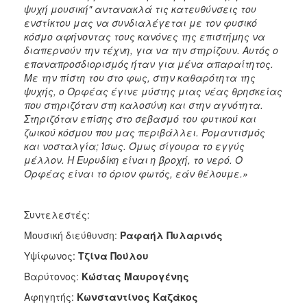
ψυχή μουσική" αντανακλά τις κατευθύνσεις του
ενστίκτου μας να συνδιαλέγεται με τον φυσικό
κόσμο αφήνοντας τους κανόνες της επιστήμης να
διαπερνούν την τέχνη, για να την στηρίζουν. Αυτός ο
επαναπροσδιορισμός ήταν για μένα απαραίτητος.
Με την πίστη του στο φως, στην καθαρότητα της
ψυχής, ο Ορφέας έγινε μύστης μιας νέας θρησκείας
που στηριζόταν στη καλοσύνη και στην αγνότητα.
Στηριζόταν επίσης στο σεβασμό του φυτικού και
ζωικού κόσμου που μας περιβάλλει. Ρομαντισμός
και νοσταλγία; Ίσως. Όμως σίγουρα το εγγύς
μέλλον. Η Ευρυδίκη είναι η βροχή, το νερό. Ο
Ορφέας είναι το όριον φωτός, εάν θέλουμε.»
Συντελεστές:
Μουσική διεύθυνση:
Ραφαήλ Πυλαρινός
Υψίφωνος:
Τζίνα Πούλου
Βαρύτονος:
Κώστας Μαυρογένης
Αφηγητής:
Κωνσταντίνος Καζάκος