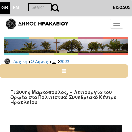
GR
EN
ΕΙΣΟΔΟΣ
Ο
Toggle
ΔΗΜΟΣ
navigati
Δελτία
Τύπου
Αρχείο
...
Αρχική
Ο Δήμος
2022
2026
2025
2024
2023
Γιάννης Μαρκόπουλος, Η Λειτουργία του
Ορφέα στο Πολιτιστικό Συνεδριακό Κέντρο
2022
Ηρακλείου
2021
2020
2019