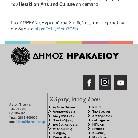
του
Heraklion
Arts
and
Culture
on demand!
Για ΔΩΡΕΑΝ εγγραφή ακολουθείστε τον παρακάτω
σύνδεσμο:
https://bit.ly/2Ym3OSb
Χάρτης Ιστοχώρου
Αγίου Τίτου 1,
Δελτία Τύπου
Κ.Ε.Π.
Τ.Κ. 71202,
Ανακοινώσεις
Τηλέφωνα
Ηράκλειο
Διαγωνισμοί
e-Υπηρεσίες
Τηλ.: 2813-409000
Προσλήψεις
e-Αιτήματα
email:
info@heraklion.gr
Διαβουλεύσεις
Η Πόλη
Εκδηλώσεις
Ιστορία
Ο Δήμος
Κνωσός
Υπηρεσίες
Μουσεία