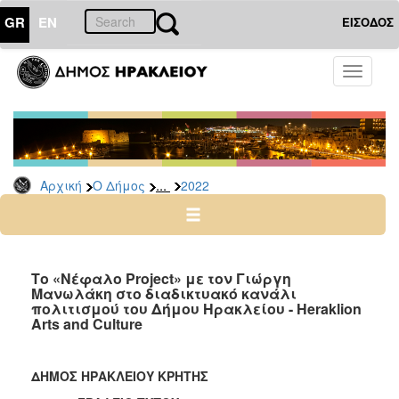
GR
EN
ΕΙΣΟΔΟΣ
Ο
Toggle
ΔΗΜΟΣ
navigati
Δελτία
Τύπου
Αρχείο
...
Αρχική
Ο Δήμος
2022
2026
2025
2024
2023
Το «Νέφαλο Project» με τον Γιώργη
Μανωλάκη στο διαδικτυακό κανάλι
2022
πολιτισμού του Δήμου Ηρακλείου - Heraklion
2021
Arts and Culture
2020
2019
ΔΗΜΟΣ ΗΡΑΚΛΕΙΟΥ ΚΡΗΤΗΣ