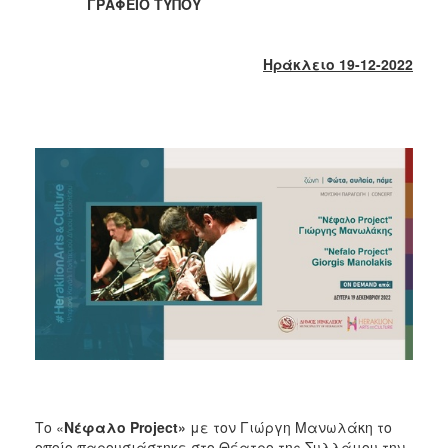
2018
ΓΡΑΦΕΙΟ ΤΥΠΟΥ
2017
2016
Ηράκλειο 19-12-2022
2015
2013
2012
2011
2010
2006
Ο
ΤΟΠΟΣ
ΜΑΣ
ΠΟΛΙΤΙΣΜΟΣ
Το «
Νέφαλο
Project»
με τον Γιώργη Μανωλάκη το
οποίο
παρουσιάστηκε στο Θέατρο της Συλλάμου την