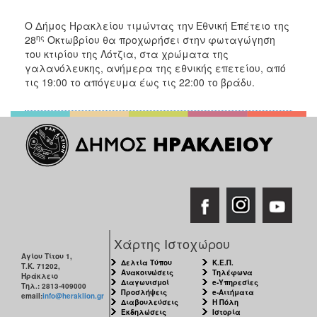
ΑΝΘΕΚΤΙΚΗ
ΠΟΛΗ
O Δήμος Ηρακλείου τιμώντας την Eθνική Eπέτειο της
ης
28
Οκτωβρίου θα προχωρήσει στην φωταγώγηση
του κτιρίου της Λότζια, στα χρώματα της
γαλανόλευκης, ανήμερα της εθνικής επετείου, από
τις 19:00 το απόγευμα έως τις 22:00 το βράδυ.
Χάρτης Ιστοχώρου
Αγίου Τίτου 1,
Δελτία Τύπου
Κ.Ε.Π.
Τ.Κ. 71202,
Ανακοινώσεις
Τηλέφωνα
Ηράκλειο
Διαγωνισμοί
e-Υπηρεσίες
Τηλ.: 2813-409000
Προσλήψεις
e-Αιτήματα
email:
info@heraklion.gr
Διαβουλεύσεις
Η Πόλη
Εκδηλώσεις
Ιστορία