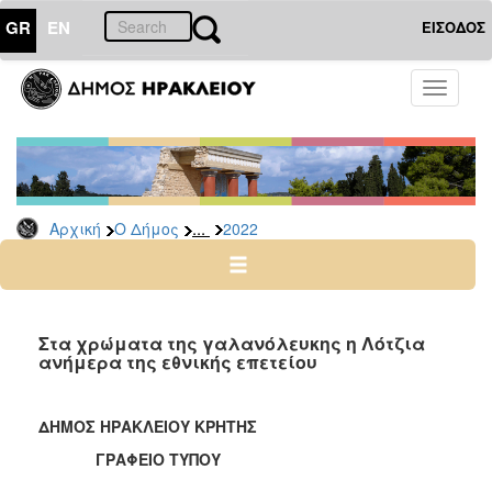
GR
EN
ΕΙΣΟΔΟΣ
Ο
Toggle
ΔΗΜΟΣ
navigati
Δελτία
Τύπου
Αρχείο
...
Αρχική
Ο Δήμος
2022
2026
2025
2024
2023
Στα χρώματα της γαλανόλευκης η Λότζια
ανήμερα της εθνικής επετείου
2022
2021
ΔΗΜΟΣ ΗΡΑΚΛΕΙΟΥ ΚΡΗΤΗΣ
2020
ΓΡΑΦΕΙΟ ΤΥΠΟΥ
2019