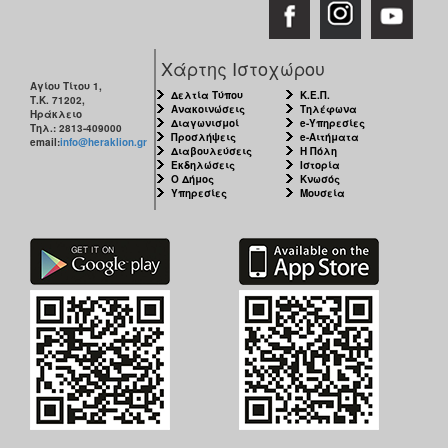
Χάρτης Ιστοχώρου
Αγίου Τίτου 1,
Δελτία Τύπου
Κ.Ε.Π.
Τ.Κ. 71202,
Ανακοινώσεις
Τηλέφωνα
Ηράκλειο
Διαγωνισμοί
e-Υπηρεσίες
Τηλ.: 2813-409000
Προσλήψεις
e-Αιτήματα
email:
info@heraklion.gr
Διαβουλεύσεις
Η Πόλη
Εκδηλώσεις
Ιστορία
Ο Δήμος
Κνωσός
Υπηρεσίες
Μουσεία