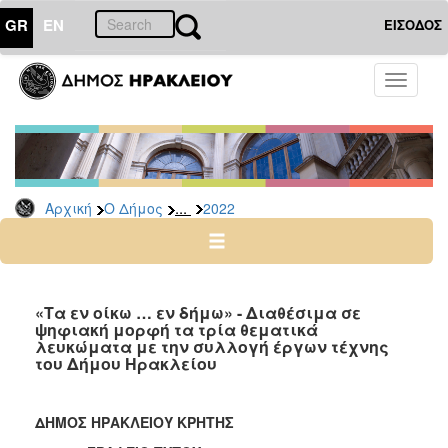
GR
EN
ΕΙΣΟΔΟΣ
Ο
Toggle
ΔΗΜΟΣ
navigati
Δελτία
Τύπου
Αρχείο
...
Αρχική
Ο Δήμος
2022
2026
2025
2024
2023
«Τα εν οίκω … εν δήμω» - Διαθέσιμα σε
ψηφιακή μορφή τα τρία θεματικά
2022
λευκώματα με την συλλογή έργων τέχνης
2021
του Δήμου Ηρακλείου
2020
2019
ΔΗΜΟΣ ΗΡΑΚΛΕΙΟΥ ΚΡΗΤΗΣ