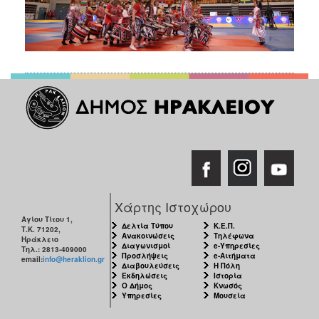
Χάρτης Ιστοχώρου
Αγίου Τίτου 1,
Δελτία Τύπου
Κ.Ε.Π.
Τ.Κ. 71202,
Ανακοινώσεις
Τηλέφωνα
Ηράκλειο
Διαγωνισμοί
e-Υπηρεσίες
Τηλ.: 2813-409000
Προσλήψεις
e-Αιτήματα
email:
info@heraklion.gr
Διαβουλεύσεις
Η Πόλη
Εκδηλώσεις
Ιστορία
Ο Δήμος
Κνωσός
Υπηρεσίες
Μουσεία