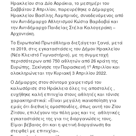
Ηρακλείου στα Δύο Αοράκια, το μεσημέρι του
ΑΝΘΕΚΤΙΚΗ
ΠΟΛΗ
Σαββάτου 2 Απριλίου, παρευρέθηκε ο Δήμαρχος
Ηρακλείου Βασίλης Λαμπρινός, συνοδευόμενος από
τον Αντιδήμαρχο Αθλητισμού Κώστα Βαρδαβά και
την Αντιδήμαρχο Παιδείας Στέλα Καλογεράκη –
Αρχοντάκη.
Το Ευρωπαϊκό Πρωτάθλημα διεξάγεται ξανά, μετά
το 2019, στις εγκαταστάσεις του Δήμου Ηρακλείου
(Νέο Κλειστό Γυμναστήριο), με τη συμμετοχή
περισσότερων από 750 αθλητών από 26 κράτη της
η
Ευρώπης. Ξεκίνησε την Παρασκευή 1
Απριλίου και
ολοκληρώνεται την Κυριακή 3 Απριλίου 2022.
Ο Δήμαρχος στον σύντομο χαιρετισμό του
καλωσόρισε στο Ηράκλειο όλες τις αποστολές ,
ευχήθηκε καλή επιτυχία στους αθλητές και τόνισε
χαρακτηριστικά: «Είναι μεγάλη ικανοποίηση για
εμάς ότι διεθνείς ομοσπονδίες, όπως αυτή του Ζίου
Ζίτσου, επιλέγουν την πόλη μας και τις αθλητικές
εγκαταστάσεις της για τις διοργανώσεις τους.
Είμαι βέβαιος ότι και η φετινή διοργάνωση θα
στεφθεί με επιτυχία».