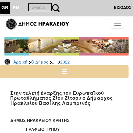
GR
EN
ΕΙΣΟΔΟΣ
Ο
Toggle
ΔΗΜΟΣ
navigati
Δελτία
Τύπου
Αρχείο
...
Αρχική
Ο Δήμος
2022
2026
2025
2024
2023
Στην τελετή έναρξης του Ευρωπαϊκού
Πρωταθλήματος Ζίου Ζίτσου ο Δήμαρχος
2022
Ηρακλείου Βασίλης Λαμπρινός
2021
2020
ΔΗΜΟΣ ΗΡΑΚΛΕΙΟΥ ΚΡΗΤΗΣ
2019
ΓΡΑΦΕΙΟ ΤΥΠΟΥ