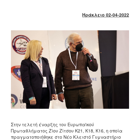
2018
2017
Ηράκλειο 02-04-2022
2016
2015
2013
2012
2011
2010
2006
Ο
ΤΟΠΟΣ
ΜΑΣ
Στην τελετή έναρξης του Ευρωπαϊκού
ΠΟΛΙΤΙΣΜΟΣ
Πρωταθλήματος Ζίου Ζίτσου Κ21, Κ18, Κ16, η οποία
πραγματοποιήθηκε στο Νέο Κλειστό Γυμναστήριο