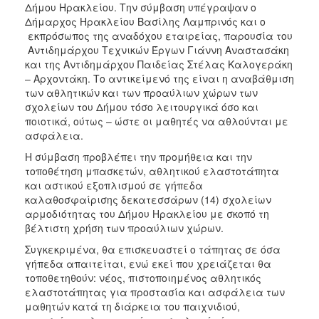
Δήμου Ηρακλείου. Την σύμβαση υπέγραψαν ο
ΑΝΘΕΚΤΙΚΗ
ΠΟΛΗ
Δήμαρχος Ηρακλείου Βασίλης Λαμπρινός και ο
εκπρόσωπος της αναδόχου εταιρείας, παρουσία του
Αντιδημάρχου Τεχνικών Έργων Γιάννη Αναστασάκη
και της Αντιδημάρχου Παιδείας Στέλας Καλογεράκη
– Αρχοντάκη. Το αντικείμενό της είναι η αναβάθμιση
των αθλητικών και των προαύλιων χώρων των
σχολείων του Δήμου τόσο λειτουργικά όσο και
ποιοτικά, ούτως – ώστε οι μαθητές να αθλούνται με
ασφάλεια.
Η σύμβαση προβλέπει την προμήθεια και την
τοποθέτηση μπασκετών, αθλητικού ελαστοτάπητα
και αστικού εξοπλισμού σε γήπεδα
καλαθοσφαίρισης δεκατεσσάρων (14) σχολείων
αρμοδιότητας του Δήμου Ηρακλείου με σκοπό τη
βέλτιστη χρήση των προαύλιων χώρων.
Συγκεκριμένα, θα επισκευαστεί ο τάπητας σε όσα
γήπεδα απαιτείται, ενώ εκεί που χρειάζεται θα
τοποθετηθούν: νέος, πιστοποιημένος αθλητικός
ελαστοτάπητας για προστασία και ασφάλεια των
μαθητών κατά τη διάρκεια του παιχνιδιού,