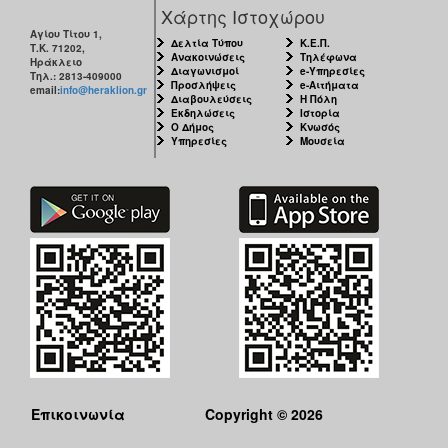
Χάρτης Ιστοχώρου
Αγίου Τίτου 1,
Δελτία Τύπου
Κ.Ε.Π.
Τ.Κ. 71202,
Ανακοινώσεις
Τηλέφωνα
Ηράκλειο
Διαγωνισμοί
e-Υπηρεσίες
Τηλ.: 2813-409000
Προσλήψεις
e-Αιτήματα
email:
info@heraklion.gr
Διαβουλεύσεις
Η Πόλη
Εκδηλώσεις
Ιστορία
Ο Δήμος
Κνωσός
Υπηρεσίες
Μουσεία
Επικοινωνία
Copyright © 2026