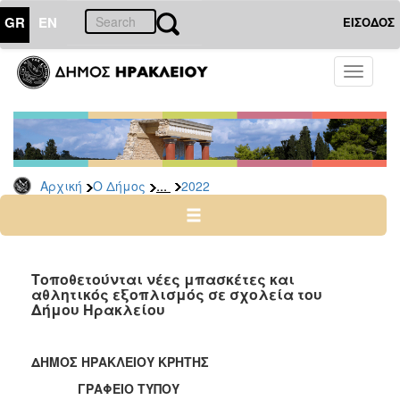
GR
EN
ΕΙΣΟΔΟΣ
Ο
Toggle
ΔΗΜΟΣ
navigati
Δελτία
Τύπου
Αρχείο
...
Αρχική
Ο Δήμος
2022
2026
2025
2024
2023
Τοποθετούνται νέες μπασκέτες και
αθλητικός εξοπλισμός σε σχολεία του
2022
Δήμου Ηρακλείου
2021
2020
ΔΗΜΟΣ ΗΡΑΚΛΕΙΟΥ ΚΡΗΤΗΣ
2019
ΓΡΑΦΕΙΟ ΤΥΠΟΥ