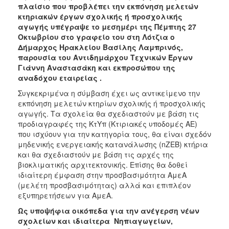
πλαίσιο που προβλέπει την εκπόνηση μελετών
ΑΝΘΕΚΤΙΚΗ
ΠΟΛΗ
κτηριακών έργων σχολικής ή προσχολικής
αγωγής
υπέγραψε το μεσημέρι της Πέμπτης 27
Οκτωβρίου στο γραφείο του στη Λότζια ο
Δήμαρχος Ηρακλείου Βασίλης Λαμπρινός,
παρουσία του Αντιδημάρχου Τεχνικών Έργων
Γιάννη Αναστασάκη και εκπροσώπου της
αναδόχου εταιρείας .
Συγκεκριμένα η σύμβαση έχει ως αντικείμενο την
εκπόνηση μελετών κτηρίων σχολικής ή προσχολικής
αγωγής. Τα σχολεία θα σχεδιαστούν με βάση τις
προδιαγραφές της ΚτΥπ (Κτιριακές υποδομές ΑΕ)
που ισχύουν για την κατηγορία τους, θα είναι σχεδόν
μηδενικής ενεργειακής κατανάλωσης (nZEB) κτήρια
και θα σχεδιαστούν με βάση τις αρχές της
βιοκλιματικής αρχιτεκτονικής. Επίσης θα δοθεί
ιδιαίτερη έμφαση στην προσβασιμότητα ΑμεΑ
(μελέτη προσβασιμότητας) αλλά και επιπλέον
εξυπηρετήσεων για ΑμεΑ.
Ως υποψήφια οικόπεδα για την ανέγερση νέων
σχολείων και ιδιαίτερα Νηπιαγωγείων,