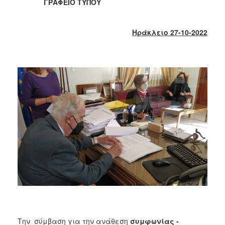
2018
ΓΡΑΦΕΙΟ ΤΥΠΟΥ
2017
2016
Ηράκλειο 27-10-2022
2015
2013
2012
2011
2010
2006
Ο
ΤΟΠΟΣ
ΜΑΣ
ΠΟΛΙΤΙΣΜΟΣ
Την σύμβαση για την ανάθεση
συμφωνίας -