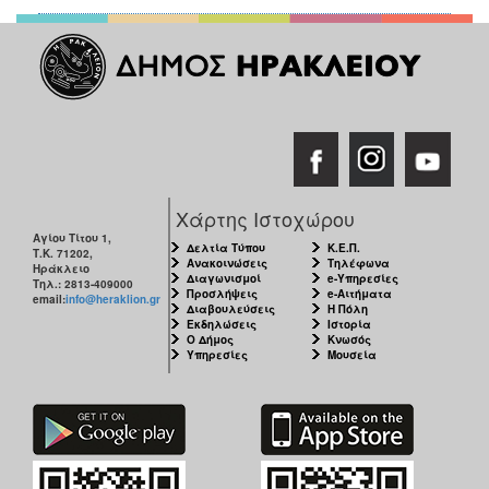
Χάρτης Ιστοχώρου
Αγίου Τίτου 1,
Δελτία Τύπου
Κ.Ε.Π.
Τ.Κ. 71202,
Ανακοινώσεις
Τηλέφωνα
Ηράκλειο
Διαγωνισμοί
e-Υπηρεσίες
Τηλ.: 2813-409000
Προσλήψεις
e-Αιτήματα
email:
info@heraklion.gr
Διαβουλεύσεις
Η Πόλη
Εκδηλώσεις
Ιστορία
Ο Δήμος
Κνωσός
Υπηρεσίες
Μουσεία