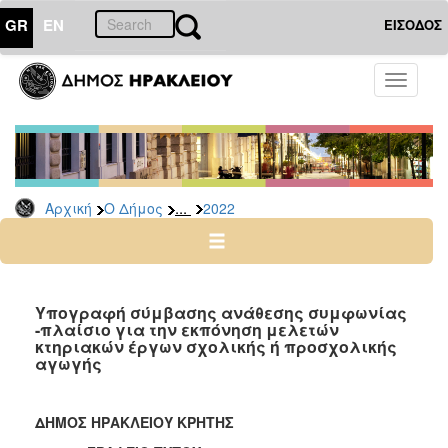
GR
EN
ΕΙΣΟΔΟΣ
Ο
Toggle
ΔΗΜΟΣ
navigati
Δελτία
Τύπου
Αρχείο
...
Αρχική
Ο Δήμος
2022
2026
2025
2024
2023
Υπογραφή σύμβασης ανάθεσης συμφωνίας
-πλαίσιο για την εκπόνηση μελετών
2022
κτηριακών έργων σχολικής ή προσχολικής
2021
αγωγής
2020
2019
ΔΗΜΟΣ ΗΡΑΚΛΕΙΟΥ ΚΡΗΤΗΣ