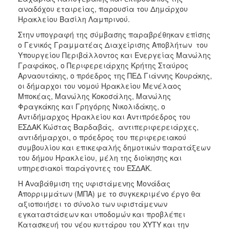
ΑΝΘΕΚΤΙΚΗ
αναδόχου εταιρείας, παρουσία του Δημάρχου
ΠΟΛΗ
Ηρακλείου Βασίλη Λαμπρινού.
Στην υπογραφή της σύμβασης παραβρέθηκαν επίσης
ο Γενικός Γραμματέας Διαχείρισης Αποβλήτων του
Υπουργείου Περιβάλλοντος και Ενεργείας Μανώλης
Γραφάκος, ο Περιφερειάρχης Κρήτης Σταύρος
Αρναουτάκης, ο πρόεδρος της ΠΕΔ Γιάννης Κουράκης,
οι δήμαρχοι του νομού Ηρακλείου Μενέλαος
Μποκέας, Μανώλης Κοκοσάλης, Μανώλης
Φραγκάκης και Γρηγόρης Νικολιδάκης, ο
Αντιδήμαρχος Ηρακλείου και Αντιπρόεδρος του
ΕΣΔΑΚ Κώστας Βαρδαβάς, αντιπεριφερειάρχες,
αντιδήμαρχοι, ο πρόεδρος του περιφερειακού
συμβουλίου και επικεφαλής δημοτικών παρατάξεων
του δήμου Ηρακλείου, μέλη της διοίκησης και
υπηρεσιακοί παράγοντες του ΕΣΔΑΚ.
H Αναβάθμιση της υφιστάμενης Μονάδας
Απορριμμάτων (ΜΠΑ) με το συγκεκριμένο έργο θα
αξιοποιήσει το σύνολο των υφιστάμενων
εγκαταστάσεων και υποδομών και προβλέπει
Κατασκευή του νέου κυττάρου του ΧΥΤΥ και την