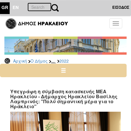
GR
EN
ΕΙΣΟΔΟΣ
Ο
Toggle
ΔΗΜΟΣ
navigati
Δελτία
Τύπου
Αρχείο
...
Αρχική
Ο Δήμος
2022
2026
2025
2024
2023
Υπεγράφη η σύμβαση κατασκευής ΜΕΑ
Ηρακλείου - Δήμαρχος Ηρακλείου Βασίλης
2022
Λαμπρινός: "Πολύ σημαντική μέρα για το
2021
Ηράκλειο"
2020
2019