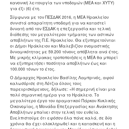
κανονική λειτουργία των υποδομών (ΜΕΑ και ΧΥΤΥ)
για έξι (6) έτη.
Σύμφωνα με τον ΠΕΣΔΑΚ 2016, η ΜΕΑ Ηρακλείου
συνιστά απαραίτητη υποδομή για να καταστεί
δυνατή από τον ΕΣΔΑΚ η επεξεργασία και τελική
διάθεσης του μεγαλύτερου τμήματος των αστικών
αποβλήτων της Π.Ε. Ηρακλείου. Θα εξυπηρετούνται
οι Δήμοι Ηράκλειου και Μαλεβιζίου ονομαστικής
δυναμικότητας με 59.200 τόνους απόβλητα ανά έτος.
Με μικρής κλίμακας τροποποιήσεις η ΜΕΑ θα μπορεί
να εξυπηρετήσει ποσότητα αποβλήτων έως και
100.000 τόνων το έτος.
Ο Δήμαρχος Ηρακλείου Βασίλης Λαμπρινός, αφού
καλωσόρισε στη Λότζια όλους τους
παρευρισκόμενους, δήλωσε: «Η σημερινή είναι μια
πολύ σημαντική ημέρα για το Ηράκλειο. Το
μεγαλύτερο έργο του οραματικού Πάρκου Κυκλικής
Οικονομίας, η Μονάδα Επεξεργασίας και Ανάκτησης
Αποβλήτων μπαίνει στην τελική του ευθεία.
Ευελπιστούμε ότι εφόσον όλα πάνε καλά, σε δύο
χρόνια θα έχει ολοκληρωθεί και η κατασκευή και η