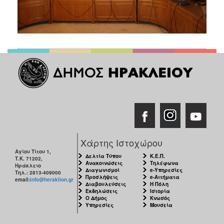
Χάρτης Ιστοχώρου
Αγίου Τίτου 1,
Δελτία Τύπου
Κ.Ε.Π.
Τ.Κ. 71202,
Ανακοινώσεις
Τηλέφωνα
Ηράκλειο
Διαγωνισμοί
e-Υπηρεσίες
Τηλ.: 2813-409000
Προσλήψεις
e-Αιτήματα
email:
info@heraklion.gr
Διαβουλεύσεις
Η Πόλη
Εκδηλώσεις
Ιστορία
Ο Δήμος
Κνωσός
Υπηρεσίες
Μουσεία