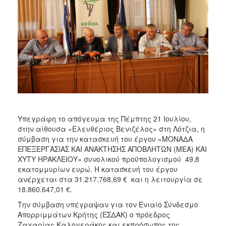
2018
2017
2016
2015
2013
2012
2011
2010
Υπεγράφη το απόγευμα της Πέμπτης 21 Ιουλίου,
2006
στην αίθουσα «Ελευθέριος Βενιζέλος» στη Λότζια, η
σύμβαση για την κατασκευή του έργου «ΜΟΝΑΔΑ
ΕΠΕΞΕΡΓΑΣΙΑΣ ΚΑΙ ΑΝΑΚΤΗΣΗΣ ΑΠΟΒΛΗΤΩΝ (ΜΕΑ) ΚΑΙ
ΧΥΤΥ ΗΡΑΚΛΕΙΟΥ» συνολικού προϋπολογισμού 49,8
εκατομμυρίων ευρώ. Η κατασκευή του έργου
Ο
ΤΟΠΟΣ
ανέρχεται στα 31.217.768,69 € και η λειτουργία σε
ΜΑΣ
18.860.647,01 €.
Την σύμβαση υπέγραψαν για τον Ενιαίο Σύνδεσμο
ΠΟΛΙΤΙΣΜΟΣ
Απορριμμάτων Κρήτης (ΕΣΔΑΚ) ο πρόεδρος
Ζαχαρίας Καλογεράκης και εκπρόσωπος της