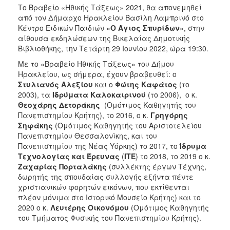
ΑΝΘΕΚΤΙΚΗ
Το Βραβείο «Ηθικής Τάξεως» 2021, θα απονεμηθεί
ΠΟΛΗ
από τον Δήμαρχο Ηρακλείου Βασίλη Λαμπρινό στο
Κέντρο Ειδικών Παιδιών «
Ο Άγιος Σπυρίδων
», στην
αίθουσα εκδηλώσεων της Βικελαίας Δημοτικής
Βιβλιοθήκης, την Τετάρτη 29 Ιουνίου 2022, ώρα 19:30.
Με το «Βραβείο Ηθικής Τάξεως» του Δήμου
Ηρακλείου, ως σήμερα, έχουν βραβευθεί: ο
Στυλιανός Αλεξίου
και ο
Φώτης Καφάτος
(το
2003), τα
Ιδρύματα Καλοκαιρινού
(το 2006), ο κ.
Θεοχάρης Δετοράκης
(Ομότιμος Καθηγητής του
Πανεπιστημίου Κρήτης), το 2016, ο κ.
Γρηγόρης
Σηφάκης
(Ομότιμος Καθηγητής του Αριστοτελείου
Πανεπιστημίου Θεσσαλονίκης, και του
Πανεπιστημίου της Νέας Υόρκης) το 2017, το
Ίδρυμα
Τεχνολογίας και Έρευνας
(
ΙΤΕ
) το 2018, το 2019 ο κ.
Ζαχαρίας Πορταλάκης
(συλλέκτης έργων Τέχνης,
δωρητής της σπουδαίας συλλογής εξήντα πέντε
χριστιανικών φορητών εικόνων, που εκτίθενται
πλέον μόνιμα στο Ιστορικό Μουσείο Κρήτης) και το
2020 ο κ.
Λευτέρης Οικονόμου
(Ομότιμος Καθηγητής
του Τμήματος Φυσικής του Πανεπιστημίου Κρήτης).