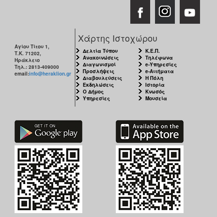
Χάρτης Ιστοχώρου
Αγίου Τίτου 1,
Δελτία Τύπου
Κ.Ε.Π.
Τ.Κ. 71202,
Ανακοινώσεις
Τηλέφωνα
Ηράκλειο
Διαγωνισμοί
e-Υπηρεσίες
Τηλ.: 2813-409000
Προσλήψεις
e-Αιτήματα
email:
info@heraklion.gr
Διαβουλεύσεις
Η Πόλη
Εκδηλώσεις
Ιστορία
Ο Δήμος
Κνωσός
Υπηρεσίες
Μουσεία