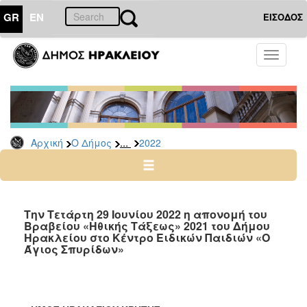
GR
EN
ΕΙΣΟΔΟΣ
Ο
Toggle
ΔΗΜΟΣ
navigati
Δελτία
Τύπου
Αρχείο
...
Αρχική
Ο Δήμος
2022
2026
2025
2024
2023
Την Τετάρτη 29 Ιουνίου 2022 η απονομή του
Βραβείου «Ηθικής Τάξεως» 2021 του Δήμου
2022
Ηρακλείου στο Κέντρο Ειδικών Παιδιών «Ο
2021
Άγιος Σπυρίδων»
2020
2019