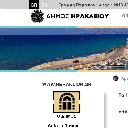
GR
EN
Γραμμή Παραπόνων τηλ : 2813-4
Ο 
Αρχ
WWW.HERAKLION.GR
Το 
ΔΗΜ
Ο ΔΗΜΟΣ
ΓΡ
Δελτία Τύπου