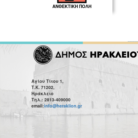
ΑΝΘΕΚΤΙΚΗ ΠΟΛΗ
Αγίου Τίτου 1,
Τ.Κ. 71202,
Ηράκλειο
Τηλ.: 2813-409000
email:
info@heraklion.gr