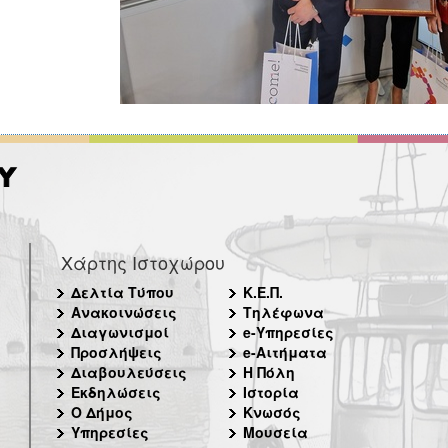
Χάρτης Ιστοχώρου
Δελτία Τύπου
Κ.Ε.Π.
Ανακοινώσεις
Τηλέφωνα
Διαγωνισμοί
e-Υπηρεσίες
Προσλήψεις
e-Αιτήματα
Διαβουλεύσεις
Η Πόλη
Εκδηλώσεις
Ιστορία
Ο Δήμος
Κνωσός
Υπηρεσίες
Μουσεία