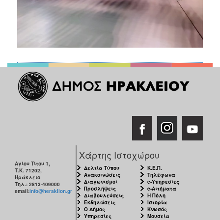
Χάρτης Ιστοχώρου
Αγίου Τίτου 1,
Δελτία Τύπου
Κ.Ε.Π.
Τ.Κ. 71202,
Ανακοινώσεις
Τηλέφωνα
Ηράκλειο
Διαγωνισμοί
e-Υπηρεσίες
Τηλ.: 2813-409000
Προσλήψεις
e-Αιτήματα
email:
info@heraklion.gr
Διαβουλεύσεις
Η Πόλη
Εκδηλώσεις
Ιστορία
Ο Δήμος
Κνωσός
Υπηρεσίες
Μουσεία