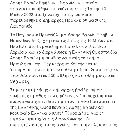
Άρσης Βαρών Εφήβων – Νεανίδων, η οποία
ΑΝΘΕΚΤΙΚΗ
ΠΟΛΗ
πραγματοποιήθηκε το απόγευμα της Τρίτης 10
Μαΐου 2022 στο ξενοδοχείο «Lyttos Mare»
παρευρέθηκε ο Δήμαρχος Ηρακλείου Βασίλης
Λαμπρινός.
Το Παγκόσμιο Πρωτάθλημα Άρσης Βαρών Εφήβων –
Νεανίδων διεξήχθη από τις 2 έως τις 10 Μαΐου στο
Νέο Κλειστό Γυμναστήριο Ηρακλείου στα Δύο
Αοράκια και το διοργάνωσε η Ελληνική Ομοσπονδία
Άρσης Βαρών με συνδιοργανωτές τον Δήμο
Ηρακλείου, την Περιφέρεια Κρήτης και το
Υπουργείο Πολιτισμού και Αθλητισμού. Συμμετείχαν
περισσότεροι από 350 αθλητές και αθλήτριες, από
59 χώρες.
Στην τελετή λήξης ο Δήμαρχος βράβευσε τις
νικήτριες ομάδες των εφήβων ενώ συνεχάρη τους
διοργανωτές και ιδιαίτερα τον Γενικό Γραμματέα
της Ελληνικής Ομοσπονδίας Άρσης Βαρών και
κορυφαίο Έλληνα αθλητή Πύρρο Δήμα για τη
μεγάλη επιτυχία της διοργάνωσης. Οι
συμμετέχοντες στους αγώνες από την πλευρά τους,