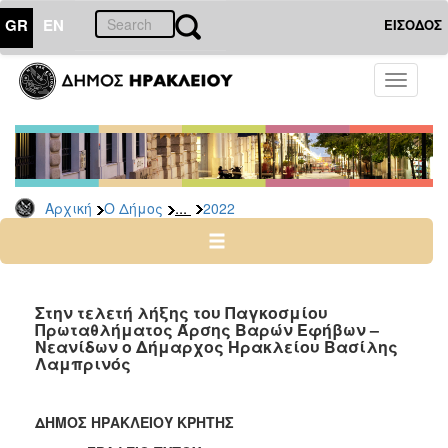
GR
EN
ΕΙΣΟΔΟΣ
Ο
Toggle
ΔΗΜΟΣ
navigati
Δελτία
Τύπου
Αρχείο
...
Αρχική
Ο Δήμος
2022
2026
2025
2024
2023
Στην τελετή λήξης του Παγκοσμίου
Πρωταθλήματος Άρσης Βαρών Εφήβων –
2022
Νεανίδων ο Δήμαρχος Ηρακλείου Βασίλης
2021
Λαμπρινός
2020
2019
ΔΗΜΟΣ ΗΡΑΚΛΕΙΟΥ ΚΡΗΤΗΣ