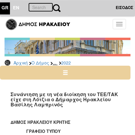
GR
EN
ΕΙΣΟΔΟΣ
Ο
Toggle
ΔΗΜΟΣ
navigati
Δελτία
Τύπου
Αρχείο
...
Αρχική
Ο Δήμος
2022
2026
2025
2024
2023
Συνάντηση με τη νέα διοίκηση του ΤΕΕ/ΤΑΚ
είχε στη Λότζια ο Δήμαρχος Ηρακλείου
2022
Βασίλης Λαμπρινός
2021
2020
ΔΗΜΟΣ ΗΡΑΚΛΕΙΟΥ ΚΡΗΤΗΣ
2019
ΓΡΑΦΕΙΟ ΤΥΠΟΥ