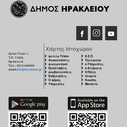
Χάρτης Ιστοχώρου
Αγίου Τίτου 1,
Δελτία Τύπου
Κ.Ε.Π.
Τ.Κ. 71202,
Ανακοινώσεις
Τηλέφωνα
Ηράκλειο
Διαγωνισμοί
e-Υπηρεσίες
Τηλ.: 2813-409000
Προσλήψεις
e-Αιτήματα
email:
info@heraklion.gr
Διαβουλεύσεις
Η Πόλη
Εκδηλώσεις
Ιστορία
Ο Δήμος
Κνωσός
Υπηρεσίες
Μουσεία