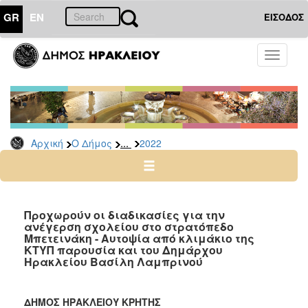
GR
EN
ΕΙΣΟΔΟΣ
Ο
Toggle
ΔΗΜΟΣ
navigati
Δελτία
Τύπου
Αρχείο
...
Αρχική
Ο Δήμος
2022
2026
2025
2024
2023
Προχωρούν οι διαδικασίες για την
ανέγερση σχολείου στο στρατόπεδο
2022
Μπετεινάκη - Αυτοψία από κλιμάκιο της
2021
ΚΤΥΠ παρουσία και του Δημάρχου
Ηρακλείου Βασίλη Λαμπρινού
2020
2019
ΔΗΜΟΣ ΗΡΑΚΛΕΙΟΥ ΚΡΗΤΗΣ