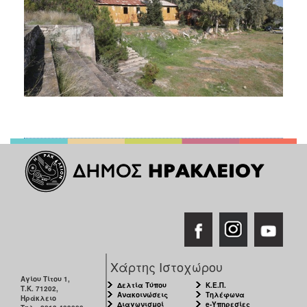
Χάρτης Ιστοχώρου
Αγίου Τίτου 1,
Δελτία Τύπου
Κ.Ε.Π.
Τ.Κ. 71202,
Ανακοινώσεις
Τηλέφωνα
Ηράκλειο
Διαγωνισμοί
e-Υπηρεσίες