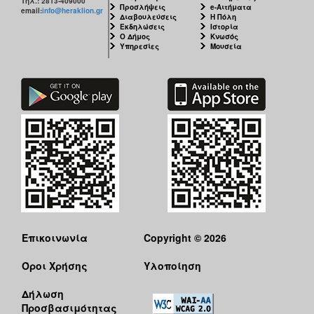
Τηλ.: 2813-409000
Προσλήψεις
e-Αιτήματα
email:
info@heraklion.gr
Διαβουλεύσεις
Η Πόλη
Εκδηλώσεις
Ιστορία
Ο Δήμος
Κνωσός
Υπηρεσίες
Μουσεία
Επικοινωνία
Copyright © 2026
Όροι Χρήσης
Υλοποίηση
Δήλωση
Προσβασιμότητας