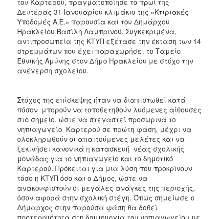
του Καρτερού, πραγματοποίησε το πρωί της
ΑΝΘΕΚΤΙΚΗ
Δευτέρας 31 Ιανουαρίου κλιμάκιο της «Κτιριακές
ΠΟΛΗ
Υποδομές Α.Ε.» παρουσία και του Δημάρχου
Ηρακλείου Βασίλη Λαμπρινού. Συγκεκριμένα,
αντιπροσωπεία της ΚΤΥΠ εξέτασε την έκταση των 14
στρεμμάτων που έχει παραχωρήσει το Ταμείο
Εθνικής Αμύνης στον Δήμο Ηρακλείου με στόχο την
ανέγερση σχολείου.
Στόχος της επίσκεψης ήταν να διαπιστωθεί κατά
πόσον μπορούν να τοποθετηθούν λυόμενες αίθουσες
στο σημείο, ώστε να στεγαστεί προσωρινά το
νηπιαγωγείο Καρτερού σε πρώτη φάση, μέχρι να
ολοκληρωθούν οι απαιτούμενες μελέτες και να
ξεκινήσει κανονικά η κατασκευή νέας σχολικής
μονάδας για το νηπιαγωγείο και το δημοτικό
Καρτερού. Πρόκειται για μια λύση που προκρίνουν
τόσο η ΚΤΥΠ όσο και ο Δήμος, ώστε να
ανακουφιστούν οι μεγάλες ανάγκες της περιοχής,
όσον αφορά στην σχολική στέγη. Όπως σημείωσε ο
Δήμαρχος στην παρούσα φάση θα δοθεί
προτεραιότητα στη δημιουργία του νηπιαγωγείου με