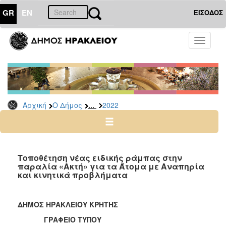
GR
EN
ΕΙΣΟΔΟΣ
Ο
Toggle
ΔΗΜΟΣ
navigati
Δελτία
Τύπου
Αρχείο
...
Αρχική
Ο Δήμος
2022
2026
2025
2024
2023
Τοποθέτηση νέας ειδικής ράμπας στην
παραλία «Ακτή» για τα Άτομα με Αναπηρία
2022
και κινητικά προβλήματα
2021
2020
ΔΗΜΟΣ ΗΡΑΚΛΕΙΟΥ ΚΡΗΤΗΣ
2019
ΓΡΑΦΕΙΟ ΤΥΠΟΥ