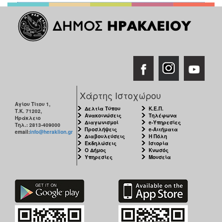
Χάρτης Ιστοχώρου
Αγίου Τίτου 1,
Δελτία Τύπου
Κ.Ε.Π.
Τ.Κ. 71202,
Ανακοινώσεις
Τηλέφωνα
Ηράκλειο
Διαγωνισμοί
e-Υπηρεσίες
Τηλ.: 2813-409000
Προσλήψεις
e-Αιτήματα
email:
info@heraklion.gr
Διαβουλεύσεις
Η Πόλη
Εκδηλώσεις
Ιστορία
Ο Δήμος
Κνωσός
Υπηρεσίες
Μουσεία