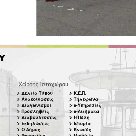
Χάρτης Ιστοχώρου
Δελτία Τύπου
Κ.Ε.Π.
Ανακοινώσεις
Τηλέφωνα
Διαγωνισμοί
e-Υπηρεσίες
Προσλήψεις
e-Αιτήματα
Διαβουλεύσεις
Η Πόλη
Εκδηλώσεις
Ιστορία
Ο Δήμος
Κνωσός
Υπηρεσίες
Μουσεία