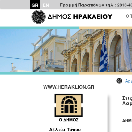
GR
EN
Γραμμή Παραπόνων τηλ : 2813-4
Ο 
Αρχ
WWW.HERAKLION.GR
Στι
Λαμ
Ο ΔΗΜΟΣ
ΔΗΜ
ΓΡ
Δελτία Τύπου