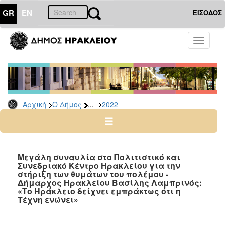
GR
EN
ΕΙΣΟΔΟΣ
Ο
Toggle
ΔΗΜΟΣ
navigati
Δελτία
Τύπου
Αρχείο
...
Αρχική
Ο Δήμος
2022
2026
2025
2024
2023
Μεγάλη συναυλία στο Πολιτιστικό και
Συνεδριακό Κέντρο Ηρακλείου για την
2022
στήριξη των θυμάτων του πολέμου -
2021
Δήμαρχος Ηρακλείου Βασίλης Λαμπρινός:
«Το Ηράκλειο δείχνει εμπράκτως ότι η
2020
Τέχνη ενώνει»
2019