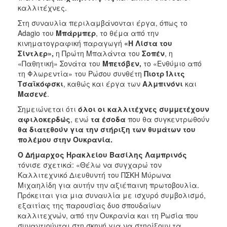
καλλιτέχνες.
Στη συναυλία περιλαμβάνονται έργα, όπως το
Adagio του
Μπάρμπερ
, το θέμα από την
κινηματογραφική παραγωγή
«Η Λίστα του
Σίντλερ»,
η Πρώτη Μπαλάντα του
Σοπέν
, η
«Παθητική» Σονάτα του
Μπετόβεν,
το «Ενθύμιο από
τη Φλωρεντία» του Ρώσου συνθέτη
Πιοτρ Ίλιτς
Τσαϊκόφσκι
, καθώς και έργα των
Αλμπινόνι
και
Μασενέ
.
Σημειώνεται ότι
όλοι οι καλλιτέχνες συμμετέχουν
αφιλοκερδώς
, ενώ
τα έσοδα
που θα συγκεντρωθούν
θα διατεθούν για την στήριξη των θυμάτων του
πολέμου στην Ουκρανία.
O
Δήμαρχος Ηρακλείου Βασίλης Λαμπρινός
τόνισε σχετικά: «Θέλω να συγχαρώ τον
Καλλιτεχνικό Διευθυντή του ΠΣΚΗ Μύρωνα
Μιχαηλίδη για αυτήν την αξιέπαινη πρωτοβουλία.
Πρόκειται για μια συναυλία με ισχυρό συμβολισμό,
εξαιτίας της παρουσίας δυο σπουδαίων
καλλιτεχνών, από την Ουκρανία και τη Ρωσία που
συναντιούνται στη σκηνή για να στηρίξουν τα