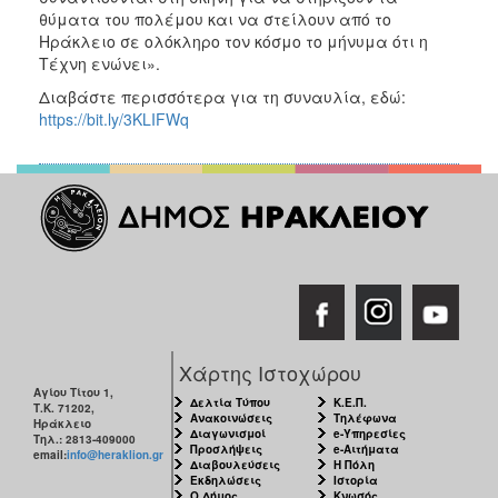
θύματα του πολέμου και να στείλουν από το
Ηράκλειο σε ολόκληρο τον κόσμο το μήνυμα ότι η
Τέχνη ενώνει».
Διαβάστε περισσότερα για τη συναυλία, εδώ:
https://bit.ly/3KLIFWq
Χάρτης Ιστοχώρου
Αγίου Τίτου 1,
Δελτία Τύπου
Κ.Ε.Π.
Τ.Κ. 71202,
Ανακοινώσεις
Τηλέφωνα
Ηράκλειο
Διαγωνισμοί
e-Υπηρεσίες
Τηλ.: 2813-409000
Προσλήψεις
e-Αιτήματα
email:
info@heraklion.gr
Διαβουλεύσεις
Η Πόλη
Εκδηλώσεις
Ιστορία
Ο Δήμος
Κνωσός