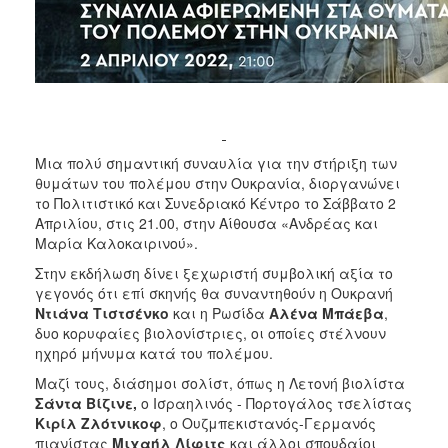
ΑΝΘΕΚΤΙΚΗ
ΠΟΛΗ
Μια πολύ σημαντική συναυλία για την στήριξη των
θυμάτων του πολέμου στην Ουκρανία, διοργανώνει
το Πολιτιστικό και Συνεδριακό Κέντρο το Σάββατο 2
Απριλίου, στις 21.00, στην Αίθουσα «Ανδρέας και
Μαρία Καλοκαιρινού».
Στην εκδήλωση δίνει ξεχωριστή συμβολική αξία το
γεγονός ότι επί σκηνής θα συναντηθούν η Ουκρανή
Ντιάνα Τιστσένκο
και η Ρωσίδα
Αλένα Μπάεβα
,
δυο κορυφαίες βιολονίστριες, οι οποίες στέλνουν
ηχηρό μήνυμα κατά του πολέμου.
Μαζί τους, διάσημοι σολίστ, όπως η Λετονή βιολίστα
Σάντα Βίζινε,
ο Ισραηλινός - Πορτογάλος τσελίστας
Κιρίλ Ζλότνικοφ
, ο Ουζμπεκιστανός-Γερμανός
πιανίστας
Μιχαήλ Λίφιτς
και άλλοι σπουδαίοι