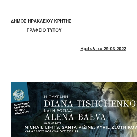
2018
2017
2016
ΔΗΜΟΣ ΗΡΑΚΛΕΙΟΥ ΚΡΗΤΗΣ
2015
ΓΡΑΦΕΙΟ ΤΥΠΟΥ
2013
2012
Ηράκλειο 29-03-2022
2011
2010
2006
Ο
ΤΟΠΟΣ
ΜΑΣ
ΠΟΛΙΤΙΣΜΟΣ