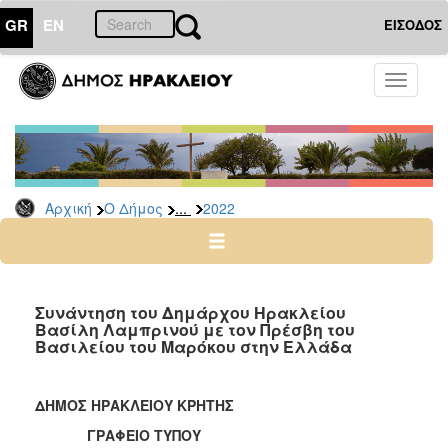
GR
EN
ΕΙΣΟΔΟΣ
Ο
Toggle
ΔΗΜΟΣ
navigati
Δελτία
Τύπου
Αρχείο
...
Αρχική
Ο Δήμος
2022
2026
2025
2024
2023
Συνάντηση του Δημάρχου Ηρακλείου
Βασίλη Λαμπρινού με τον Πρέσβη του
2022
Βασιλείου του Μαρόκου στην Ελλάδα
2021
2020
ΔΗΜΟΣ ΗΡΑΚΛΕΙΟΥ ΚΡΗΤΗΣ
2019
ΓΡΑΦΕΙΟ ΤΥΠΟΥ