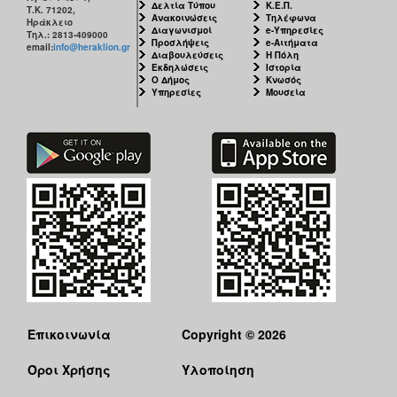
Δελτία Τύπου
Κ.Ε.Π.
Τ.Κ. 71202,
Ανακοινώσεις
Τηλέφωνα
Ηράκλειο
Διαγωνισμοί
e-Υπηρεσίες
Τηλ.: 2813-409000
Προσλήψεις
e-Αιτήματα
email:
info@heraklion.gr
Διαβουλεύσεις
Η Πόλη
Εκδηλώσεις
Ιστορία
Ο Δήμος
Κνωσός
Υπηρεσίες
Μουσεία
Επικοινωνία
Copyright © 2026
Όροι Χρήσης
Υλοποίηση