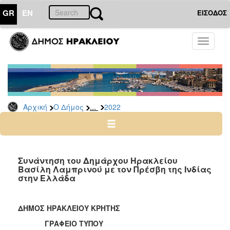
GR
EN
ΕΙΣΟΔΟΣ
Ο
Toggle
ΔΗΜΟΣ
navigati
Δελτία
Τύπου
Αρχείο
...
Αρχική
Ο Δήμος
2022
2026
2025
2024
2023
Συνάντηση του Δημάρχου Ηρακλείου
Βασίλη Λαμπρινού με τον Πρέσβη της Ινδίας
2022
στην Ελλάδα
2021
2020
ΔΗΜΟΣ ΗΡΑΚΛΕΙΟΥ ΚΡΗΤΗΣ
2019
ΓΡΑΦΕΙΟ ΤΥΠΟΥ