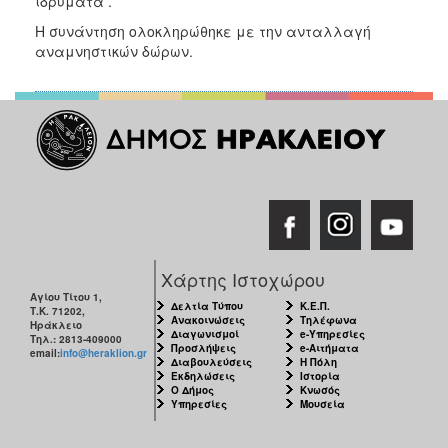
ιδρύματα .
Η συνάντηση ολοκληρώθηκε με την ανταλλαγή
αναμνηστικών δώρων.
Χάρτης Ιστοχώρου
Αγίου Τίτου 1,
Δελτία Τύπου
Κ.Ε.Π.
Τ.Κ. 71202,
Ανακοινώσεις
Τηλέφωνα
Ηράκλειο
Διαγωνισμοί
e-Υπηρεσίες
Τηλ.: 2813-409000
Προσλήψεις
e-Αιτήματα
email:
info@heraklion.gr
Διαβουλεύσεις
Η Πόλη
Εκδηλώσεις
Ιστορία
Ο Δήμος
Κνωσός
Υπηρεσίες
Μουσεία