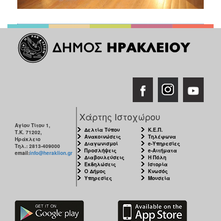
Χάρτης Ιστοχώρου
Αγίου Τίτου 1,
Δελτία Τύπου
Κ.Ε.Π.
Τ.Κ. 71202,
Ανακοινώσεις
Τηλέφωνα
Ηράκλειο
Διαγωνισμοί
e-Υπηρεσίες
Τηλ.: 2813-409000
Προσλήψεις
e-Αιτήματα
email:
info@heraklion.gr
Διαβουλεύσεις
Η Πόλη
Εκδηλώσεις
Ιστορία
Ο Δήμος
Κνωσός
Υπηρεσίες
Μουσεία