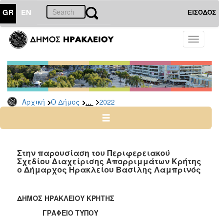
GR
EN
ΕΙΣΟΔΟΣ
Ο
Toggle
ΔΗΜΟΣ
navigati
Δελτία
Τύπου
Αρχείο
...
Αρχική
Ο Δήμος
2022
2026
2025
2024
2023
Στην παρουσίαση του Περιφερειακού
Σχεδίου Διαχείρισης Απορριμμάτων Κρήτης
2022
ο Δήμαρχος Ηρακλείου Βασίλης Λαμπρινός
2021
2020
ΔΗΜΟΣ ΗΡΑΚΛΕΙΟΥ ΚΡΗΤΗΣ
2019
ΓΡΑΦΕΙΟ ΤΥΠΟΥ