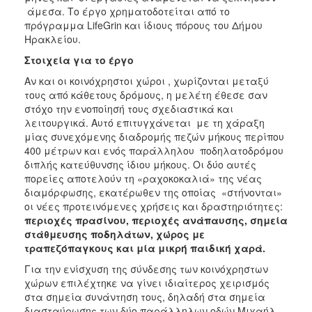
άμεσα. Το έργο χρηματοδοτείται από το
πρόγραμμα LifeGrin και ίδιους πόρους του Δήμου
Ηρακλείου.
Στοιχεία για το έργο
Αν και οι κοινόχρηστοι χώροι , χωρίζονται μεταξύ
τους από κάθετους δρόμους, η μελέτη έθεσε σαν
στόχο την ενοποίησή τους σχεδιαστικά και
λειτουργικά. Αυτό επιτυγχάνεται με τη χάραξη
μίας συνεχόμενης διαδρομής πεζών μήκους περίπου
400 μέτρων και ενός παράλληλου ποδηλατοδρόμου
διπλής κατεύθυνσης ίδιου μήκους. Οι δύο αυτές
πορείες αποτελούν τη «ραχοκοκαλιά» της νέας
διαμόρφωσης, εκατέρωθεν της οποίας «στήνονται»
οι νέες προτεινόμενες χρήσεις και δραστηριότητες:
περιοχές πρασίνου, περιοχές ανάπαυσης, σημεία
στάθμευσης ποδηλάτων, χώρος με
τραπεζόπαγκους και μία μικρή παιδική χαρά.
Για την ενίσχυση της σύνδεσης των κοινόχρηστων
χώρων επιλέχτηκε να γίνει ιδιαίτερος χειρισμός
στα σημεία συνάντηση τους, δηλαδή στα σημεία
διασταύρωσης των δύο παράλληλων οδών Μιχαήλ