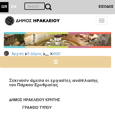
GR
EN
ΕΙΣΟΔΟΣ
Ο
Toggle
ΔΗΜΟΣ
navigati
Δελτία
Τύπου
Αρχείο
...
Αρχική
Ο Δήμος
2022
2026
2025
2024
2023
Ξεκινούν άμεσα οι εργασίες ανάπλασης
του Πάρκου Ερυθραίας
2022
2021
ΔΗΜΟΣ ΗΡΑΚΛΕΙΟΥ ΚΡΗΤΗΣ
2020
ΓΡΑΦΕΙΟ ΤΥΠΟΥ
2019