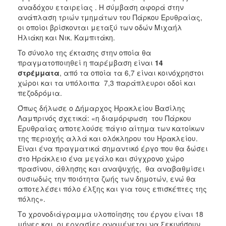
ΑΝΘΕΚΤΙΚΗ
αναδόχου εταιρείας . Η σύμβαση αφορά στην
ΠΟΛΗ
ανάπλαση τριών τμημάτων του Πάρκου Ερυθραίας,
οι οποίοι βρίσκονται μεταξύ των οδών Μιχαήλ
Ηλιάκη και Νικ. Καμπιτάκη.
To σύνολο της έκτασης στην οποία θα
πραγματοποιηθεί η παρέμβαση είναι
14
στρέμματα
, από τα οποία τα 6,7 είναι κοινόχρηστοι
χώροι και τα υπόλοιπα 7,3 παράπλευροι οδοί και
πεζοδρόμια.
Όπως δήλωσε ο Δήμαρχος Ηρακλείου Βασίλης
Λαμπρινός σχετικά: «η διαμόρφωση του Πάρκου
Ερυθραίας αποτελούσε πάγιο αίτημα των κατοίκων
της περιοχής αλλά και ολόκληρου του Ηρακλείου.
Είναι ένα πραγματικά σημαντικό έργο που θα δώσει
στο Ηράκλειο ένα μεγάλο και σύγχρονο χώρο
πρασίνου, άθλησης και αναψυχής, θα αναβαθμίσει
ουσιωδώς την ποιότητα ζωής των δημοτών, ενώ θα
αποτελέσει πόλο έλξης και για τους επισκέπτες της
πόλης».
Το χρονοδιάγραμμα υλοποίησης του έργου είναι 18
μήνες και οι εργασίες αναμένεται να ξεκινήσουν