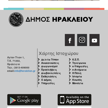
Χάρτης Ιστοχώρου
Αγίου Τίτου 1,
Δελτία Τύπου
Κ.Ε.Π.
Τ.Κ. 71202,
Ανακοινώσεις
Τηλέφωνα
Ηράκλειο
Διαγωνισμοί
e-Υπηρεσίες
Τηλ.: 2813-409000
Προσλήψεις
e-Αιτήματα
email:
info@heraklion.gr
Διαβουλεύσεις
Η Πόλη
Εκδηλώσεις
Ιστορία
Ο Δήμος
Κνωσός
Υπηρεσίες
Μουσεία