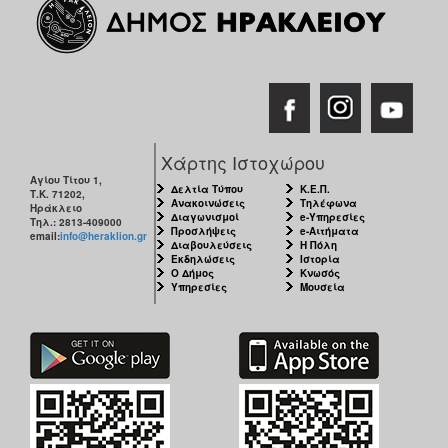
Χάρτης Ιστοχώρου
Αγίου Τίτου 1,
Δελτία Τύπου
Κ.Ε.Π.
Τ.Κ. 71202,
Ανακοινώσεις
Τηλέφωνα
Ηράκλειο
Διαγωνισμοί
e-Υπηρεσίες
Τηλ.: 2813-409000
Προσλήψεις
e-Αιτήματα
email:
info@heraklion.gr
Διαβουλεύσεις
Η Πόλη
Εκδηλώσεις
Ιστορία
Ο Δήμος
Κνωσός
Υπηρεσίες
Μουσεία