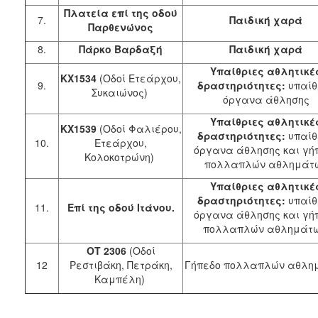
Πλατεία επί της οδού
7.
Παιδική χαρά
Παρθενώνος
8.
Πάρκο Βαρδαξή
Παιδική χαρά
Υπαίθριες αθλητικέ
ΚΧ1534
(Οδοί Ετεάρχου,
9.
δραστηριότητες:
υπαίθ
Συκαιώνος)
όργανα άθλησης
Υπαίθριες αθλητικέ
ΚΧ1539
(Οδοί Φαλιέρου,
δραστηριότητες:
υπαίθ
10.
Ετεάρχου,
όργανα άθλησης και γή
Κολοκοτρώνη)
πολλαπλών αθλημάτ
Υπαίθριες αθλητικέ
δραστηριότητες:
υπαίθ
11.
Επί της οδού Ιτάνου.
όργανα άθλησης και γή
πολλαπλών αθλημάτ
ΟΤ 2306
(Οδοί
12
Ρεστιβάκη, Πετράκη,
Γήπεδο πολλαπλών αθλη
Καμπέλη)