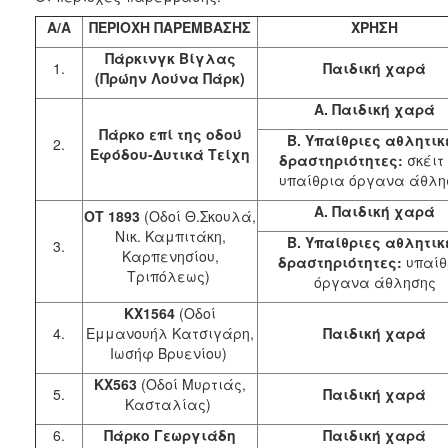
Α/Α
ΠΕΡΙΟΧΗ ΠΑΡΕΜΒΑΣΗΣ
ΧΡΗΣΗ
Πάρκινγκ Βίγλας
1.
Παιδική χαρά
(Πρώην Λούνα Πάρκ)
Α. Παιδική χαρά
Πάρκο επί της οδού
Β. Υπαίθριες αθλητικ
2.
Εφόδου-Δυτικά Τείχη
δραστηριότητες:
σκέιτ 
υπαίθρια όργανα άθλη
Α. Παιδική χαρά
ΟΤ 1893
(Οδοί Θ.Σκουλά,
Νικ. Καμπιτάκη,
Β. Υπαίθριες αθλητικ
3.
Καρπενησίου,
δραστηριότητες:
υπαίθ
Τριπόλεως)
όργανα άθλησης
KX1564
(Οδοί
4.
Εμμανουήλ Κατσιγάρη,
Παιδική χαρά
Ιωσήφ Βρυενίου)
KX563
(Οδοί Μυρτιάς,
5.
Παιδική χαρά
Κασταλίας)
6.
Πάρκο Γεωργιάδη
Παιδική χαρά