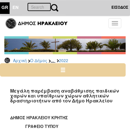
GR
EN
ΕΙΣΟΔΟΣ
Ο
Toggle
ΔΗΜΟΣ
navigati
Δελτία
Τύπου
Αρχείο
...
Αρχική
Ο Δήμος
2022
2026
2025
2024
2023
Μεγάλη παρέμβαση αναβάθμισης παιδικών
χαρών και υπαίθριων χώρων αθλητικών
2022
δραστηριοτήτων από τον Δήμο Ηρακλείου
2021
2020
ΔΗΜΟΣ ΗΡΑΚΛΕΙΟΥ ΚΡΗΤΗΣ
2019
ΓΡΑΦΕΙΟ ΤΥΠΟΥ