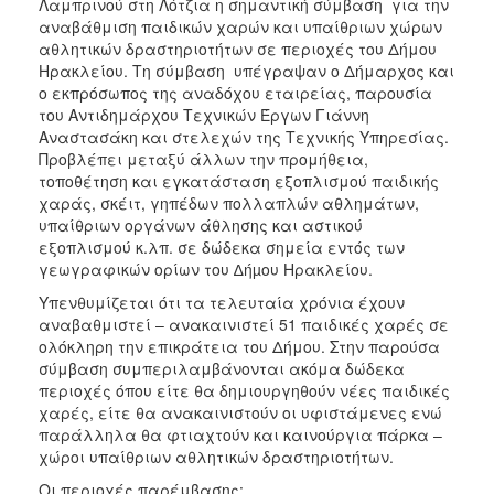
Λαμπρινού στη Λότζια η σημαντική σύμβαση για την
ΑΝΘΕΚΤΙΚΗ
αναβάθμιση παιδικών χαρών και υπαίθριων χώρων
ΠΟΛΗ
αθλητικών δραστηριοτήτων σε περιοχές του Δήμου
Ηρακλείου. Τη σύμβαση υπέγραψαν ο Δήμαρχος και
ο εκπρόσωπος της αναδόχου εταιρείας, παρουσία
του Αντιδημάρχου Τεχνικών Έργων Γιάννη
Αναστασάκη και στελεχών της Τεχνικής Υπηρεσίας.
Προβλέπει μεταξύ άλλων την προμήθεια,
τοποθέτηση και εγκατάσταση εξοπλισμού παιδικής
χαράς, σκέιτ, γηπέδων πολλαπλών αθλημάτων,
υπαίθριων οργάνων άθλησης και αστικού
εξοπλισμού κ.λπ. σε δώδεκα σημεία εντός των
γεωγραφικών ορίων του ∆ήµου Ηρακλείου.
Υπενθυμίζεται ότι τα τελευταία χρόνια έχουν
αναβαθμιστεί – ανακαινιστεί 51 παιδικές χαρές σε
ολόκληρη την επικράτεια του Δήμου. Στην παρούσα
σύμβαση συμπεριλαμβάνονται ακόμα δώδεκα
περιοχές όπου είτε θα δημιουργηθούν νέες παιδικές
χαρές, είτε θα ανακαινιστούν οι υφιστάμενες ενώ
παράλληλα θα φτιαχτούν και καινούργια πάρκα –
χώροι υπαίθριων αθλητικών δραστηριοτήτων.
Οι περιοχές παρέμβασης: