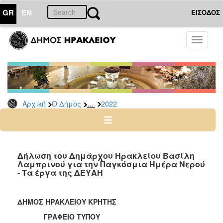
GR
EN
ΕΙΣΟΔΟΣ
Ο
Toggle
ΔΗΜΟΣ
navigati
Δελτία
Τύπου
Αρχείο
...
Αρχική
Ο Δήμος
2022
2026
2025
2024
2023
Δήλωση του Δημάρχου Ηρακλείου Βασίλη
Λαμπρινού για την Παγκόσμια Ημέρα Νερού
2022
- Τα έργα της ΔΕΥΑΗ
2021
2020
ΔΗΜΟΣ ΗΡΑΚΛΕΙΟΥ ΚΡΗΤΗΣ
2019
ΓΡΑΦΕΙΟ ΤΥΠΟΥ