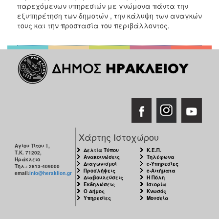
παρεχόμενων υπηρεσιών με γνώμονα πάντα την
εξυπηρέτηση των δημοτών , την κάλυψη των αναγκών
τους και την προστασία του περιβάλλοντος.
Χάρτης Ιστοχώρου
Αγίου Τίτου 1,
Δελτία Τύπου
Κ.Ε.Π.
Τ.Κ. 71202,
Ανακοινώσεις
Τηλέφωνα
Ηράκλειο
Διαγωνισμοί
e-Υπηρεσίες
Τηλ.: 2813-409000
Προσλήψεις
e-Αιτήματα
email:
info@heraklion.gr
Διαβουλεύσεις
Η Πόλη
Εκδηλώσεις
Ιστορία
Ο Δήμος
Κνωσός
Υπηρεσίες
Μουσεία