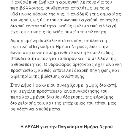
Η ανθρώπινη ζωή και η αρμονική λειτουργία του
ΑΝΘΕΚΤΙΚΗ
περιβάλλοντος, συνδέονται απολύτως με τους
ΠΟΛΗ
υδάτινους πόρους της γης. Η ανάδειξη της σημασίας
του νερού, ως ύψιστου κοινωνικού αγαθού, αποτελεί
διαρκή αναγκαιότητα, καθώς η κλιματική αλλαγή
έχει επιπτώσεις σε κάθε σημείο του πλανήτη.
Αφιερωμένη συμβολικά στα υπόγεια ύδατα η
εφετινή «Παγκόσμια Ημέρα Νερού», δίδει την
δυνατότητα να επισημανθεί ξανά η θεμελιώδης
σπουδαιότητά του για το παρόν και το μέλλον της
ανθρωπότητας. Ο υδροφόρος ορίζοντας έχει ανάγκη
προστασίας, καθώς αποτελεί διαρκή πηγή ζωής και
αφετηρία της βιώσιμης ανάπτυξης.
Στον Δήμο Ηρακλείου συνεχίζουμε, χωρίς διακοπή,
την μεγάλη προσπάθεια ανασυγκρότησης του
πεπαλαιωμένου δικτύου ύδρευσης, της εύρυθμης
διαχείρισής του, και της επάρκειας του τόπου μας
σε υδάτινα αποθέματα.
H
ΔΕΥΑΗ για την Παγκόσμια Ημέρα Νερού