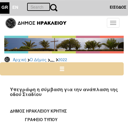
GR
EN
ΕΙΣΟΔΟΣ
Ο
Toggle
ΔΗΜΟΣ
navigati
Δελτία
Τύπου
Αρχείο
...
Αρχική
Ο Δήμος
2022
2026
2025
2024
2023
Υπεγράφη η σύμβαση για την ανάπλαση της
οδού Σταδίου
2022
2021
ΔΗΜΟΣ ΗΡΑΚΛΕΙΟΥ ΚΡΗΤΗΣ
2020
ΓΡΑΦΕΙΟ ΤΥΠΟΥ
2019