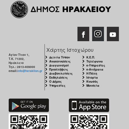
Χάρτης Ιστοχώρου
Αγίου Τίτου 1,
Δελτία Τύπου
Κ.Ε.Π.
Τ.Κ. 71202,
Ανακοινώσεις
Τηλέφωνα
Ηράκλειο
Διαγωνισμοί
e-Υπηρεσίες
Τηλ.: 2813-409000
Προσλήψεις
e-Αιτήματα
email:
info@heraklion.gr
Διαβουλεύσεις
Η Πόλη
Εκδηλώσεις
Ιστορία
Ο Δήμος
Κνωσός
Υπηρεσίες
Μουσεία