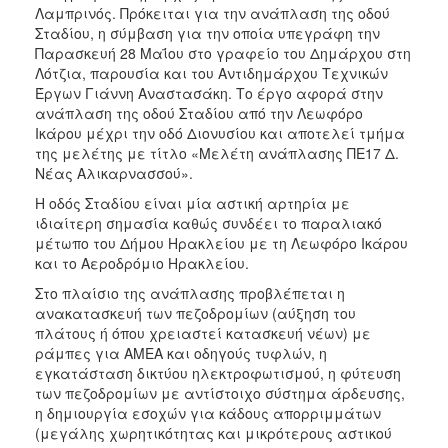
ΑΝΘΕΚΤΙΚΗ
Λαμπρινός. Πρόκειται για την ανάπλαση της οδού
ΠΟΛΗ
Σταδίου, η σύμβαση για την οποία υπεγράφη την
Παρασκευή 28 Μαΐου στο γραφείο του Δημάρχου στη
Λότζια, παρουσία και του Αντιδημάρχου Τεχνικών
Έργων Γιάννη Αναστασάκη. Το έργο αφορά στην
ανάπλαση της οδού Σταδίου από την Λεωφόρο
Ικάρου μέχρι την οδό Διονυσίου και αποτελεί τμήμα
της μελέτης με τίτλο «Μελέτη ανάπλασης ΠΕ17 Δ.
Νέας Αλικαρνασσού».
Η οδός Σταδίου είναι μία αστική αρτηρία με
ιδιαίτερη σημασία καθώς συνδέει το παραλιακό
μέτωπο του Δήμου Ηρακλείου με τη Λεωφόρο Ικάρου
και το Αεροδρόμιο Ηρακλείου.
Στο πλαίσιο της ανάπλασης προβλέπεται η
ανακατασκευή των πεζοδρομίων (αύξηση του
πλάτους ή όπου χρειαστεί κατασκευή νέων) με
ράμπες για ΑΜΕΑ και οδηγούς τυφλών, η
εγκατάσταση δικτύου ηλεκτροφωτισμού, η φύτευση
των πεζοδρομίων με αντίστοιχο σύστημα άρδευσης,
η δημιουργία εσοχών για κάδους απορριμμάτων
(μεγάλης χωρητικότητας και μικρότερους αστικού