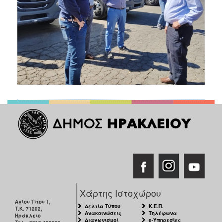
Χάρτης Ιστοχώρου
Αγίου Τίτου 1,
Δελτία Τύπου
Κ.Ε.Π.
Τ.Κ. 71202,
Ανακοινώσεις
Τηλέφωνα
Ηράκλειο
Διαγωνισμοί
e-Υπηρεσίες