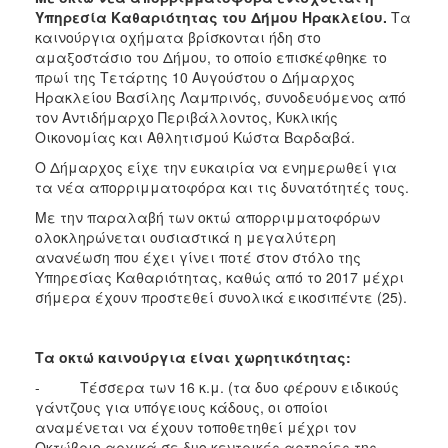
ΑΝΘΕΚΤΙΚΗ
Υπηρεσία Καθαριότητας του Δήμου Ηρακλείου.
Τα
ΠΟΛΗ
καινούργια οχήματα βρίσκονται ήδη στο
αμαξοστάσιο του Δήμου, το οποίο επισκέφθηκε το
πρωί της Τετάρτης 10 Αυγούστου ο Δήμαρχος
Ηρακλείου Βασίλης Λαμπρινός, συνοδευόμενος από
τον Αντιδήμαρχο Περιβάλλοντος, Κυκλικής
Οικονομίας και Αθλητισμού Κώστα Βαρδαβά.
Ο Δήμαρχος είχε την ευκαιρία να ενημερωθεί για
τα νέα απορριμματοφόρα και τις δυνατότητές τους.
Με την παραλαβή των οκτώ απορριμματοφόρων
ολοκληρώνεται ουσιαστικά η μεγαλύτερη
ανανέωση που έχει γίνει ποτέ στον στόλο της
Υπηρεσίας Καθαριότητας, καθώς από το 2017 μέχρι
σήμερα έχουν προστεθεί συνολικά εικοσιπέντε (25).
Τα οκτώ καινούργια είναι χωρητικότητας:
- Τέσσερα των 16 κ.μ. (τα δυο φέρουν ειδικούς
γάντζους για υπόγειους κάδους, οι οποίοι
αναμένεται να έχουν τοποθετηθεί μέχρι τον
Οκτώβριο αρχικά σε δυο κεντρικές αρτηρίες της