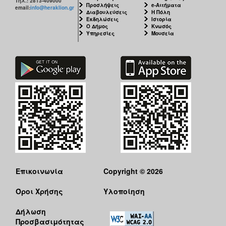
Τηλ.: 2813-409000
Προσλήψεις
e-Αιτήματα
email:
info@heraklion.gr
Διαβουλεύσεις
Η Πόλη
Εκδηλώσεις
Ιστορία
Ο Δήμος
Κνωσός
Υπηρεσίες
Μουσεία
Επικοινωνία
Copyright © 2026
Όροι Χρήσης
Υλοποίηση
Δήλωση
Προσβασιμότητας