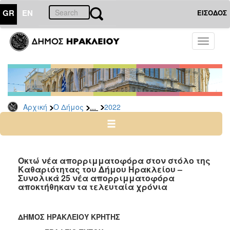
GR
EN
ΕΙΣΟΔΟΣ
Ο
Toggle
ΔΗΜΟΣ
navigati
Δελτία
Τύπου
Αρχείο
...
Αρχική
Ο Δήμος
2022
2026
2025
2024
2023
Οκτώ νέα απορριμματοφόρα στον στόλο της
Καθαριότητας του Δήμου Ηρακλείου –
2022
Συνολικά 25 νέα απορριμματοφόρα
2021
αποκτήθηκαν τα τελευταία χρόνια
2020
2019
ΔΗΜΟΣ ΗΡΑΚΛΕΙΟΥ ΚΡΗΤΗΣ