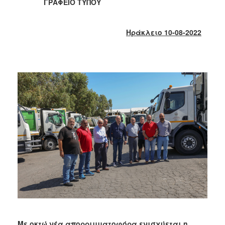
2018
ΓΡΑΦΕΙΟ ΤΥΠΟΥ
2017
2016
Ηράκλειο 10-08-2022
2015
2013
2012
2011
2010
2006
Ο
ΤΟΠΟΣ
ΜΑΣ
ΠΟΛΙΤΙΣΜΟΣ
Με οκτώ νέα απορριμματοφόρα ενισχύεται η