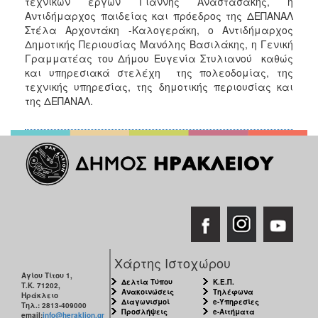
τεχνικών έργων Γιάννης Αναστασάκης, η
Αντιδήμαρχος παιδείας και πρόεδρος της ΔΕΠΑΝΑΛ
Στέλα Αρχοντάκη -Καλογεράκη, ο Αντιδήμαρχος
Δημοτικής Περιουσίας Μανόλης Βασιλάκης, η Γενική
Γραμματέας του Δήμου Ευγενία Στυλιανού καθώς
και υπηρεσιακά στελέχη της πολεοδομίας, της
τεχνικής υπηρεσίας, της δημοτικής περιουσίας και
της ΔΕΠΑΝΑΛ.
Χάρτης Ιστοχώρου
Αγίου Τίτου 1,
Δελτία Τύπου
Κ.Ε.Π.
Τ.Κ. 71202,
Ανακοινώσεις
Τηλέφωνα
Ηράκλειο
Διαγωνισμοί
e-Υπηρεσίες
Τηλ.: 2813-409000
Προσλήψεις
e-Αιτήματα
email:
info@heraklion.gr