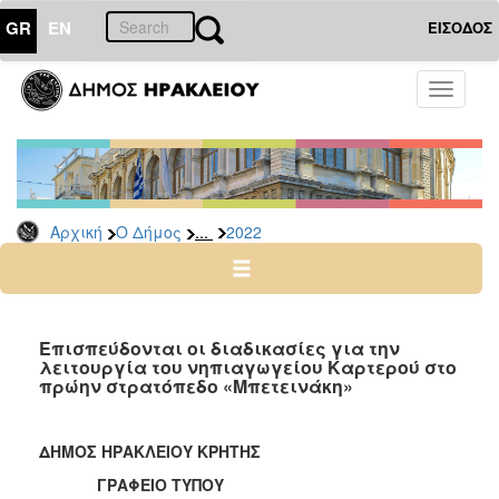
GR
EN
ΕΙΣΟΔΟΣ
Ο
Toggle
ΔΗΜΟΣ
navigati
Δελτία
Τύπου
Αρχείο
...
Αρχική
Ο Δήμος
2022
2026
2025
2024
2023
Επισπεύδονται οι διαδικασίες για την
λειτουργία του νηπιαγωγείου Καρτερού στο
2022
πρώην στρατόπεδο «Μπετεινάκη»
2021
2020
ΔΗΜΟΣ ΗΡΑΚΛΕΙΟΥ ΚΡΗΤΗΣ
2019
ΓΡΑΦΕΙΟ ΤΥΠΟΥ