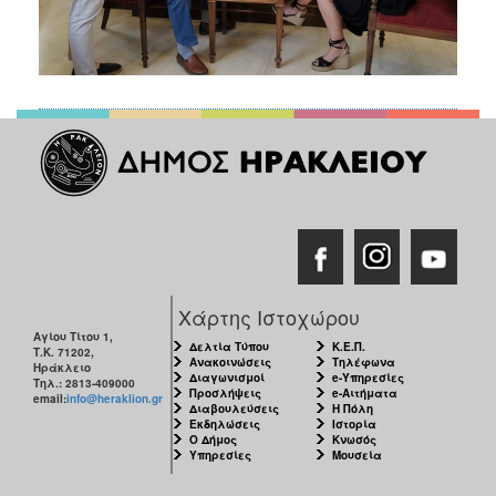
Χάρτης Ιστοχώρου
Αγίου Τίτου 1,
Δελτία Τύπου
Κ.Ε.Π.
Τ.Κ. 71202,
Ανακοινώσεις
Τηλέφωνα
Ηράκλειο
Διαγωνισμοί
e-Υπηρεσίες
Τηλ.: 2813-409000
Προσλήψεις
e-Αιτήματα
email:
info@heraklion.gr
Διαβουλεύσεις
Η Πόλη
Εκδηλώσεις
Ιστορία
Ο Δήμος
Κνωσός
Υπηρεσίες
Μουσεία