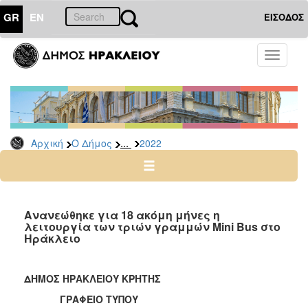
GR
EN
ΕΙΣΟΔΟΣ
Ο
Toggle
ΔΗΜΟΣ
navigati
Δελτία
Τύπου
Αρχείο
...
Αρχική
Ο Δήμος
2022
2026
2025
2024
2023
Ανανεώθηκε για 18 ακόμη μήνες η
λειτουργία των τριών γραμμών Mini Bus στο
2022
Ηράκλειο
2021
2020
ΔΗΜΟΣ ΗΡΑΚΛΕΙΟΥ ΚΡΗΤΗΣ
2019
ΓΡΑΦΕΙΟ ΤΥΠΟΥ