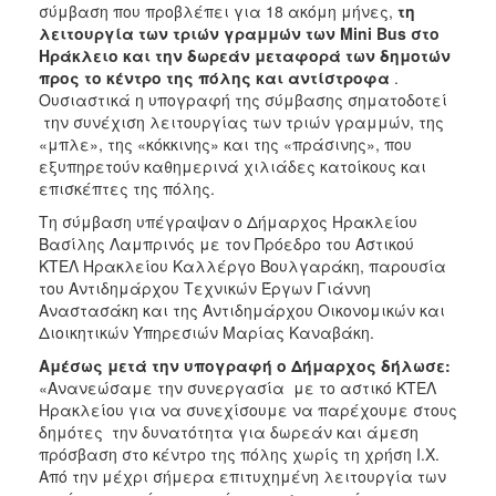
σύμβαση που προβλέπει για 18 ακόμη μήνες,
τη
ΑΝΘΕΚΤΙΚΗ
ΠΟΛΗ
λειτουργία των τριών γραμμών των Μ
ini
Β
us
στο
Ηράκλειο και την δωρεάν μεταφορά των δημοτών
προς το κέντρο της πόλης και αντίστροφα
.
Ουσιαστικά η υπογραφή της σύμβασης σηματοδοτεί
την συνέχιση λειτουργίας των τριών γραμμών, της
«μπλε», της «κόκκινης» και της «πράσινης», που
εξυπηρετούν καθημερινά χιλιάδες κατοίκους και
επισκέπτες της πόλης.
Τη σύμβαση υπέγραψαν ο Δήμαρχος Ηρακλείου
Βασίλης Λαμπρινός με τον Πρόεδρο του Αστικού
ΚΤΕΛ Ηρακλείου Καλλέργο Βουλγαράκη, παρουσία
του Αντιδημάρχου Τεχνικών Έργων Γιάννη
Αναστασάκη και της Αντιδημάρχου Οικονομικών και
Διοικητικών Υπηρεσιών Μαρίας Καναβάκη.
Αμέσως μετά την υπογραφή ο Δήμαρχος δήλωσε:
«Ανανεώσαμε την συνεργασία με το αστικό ΚΤΕΛ
Ηρακλείου για να συνεχίσουμε να παρέχουμε στους
δημότες την δυνατότητα για δωρεάν και άμεση
πρόσβαση στο κέντρο της πόλης χωρίς τη χρήση Ι.Χ.
Από την μέχρι σήμερα επιτυχημένη λειτουργία των